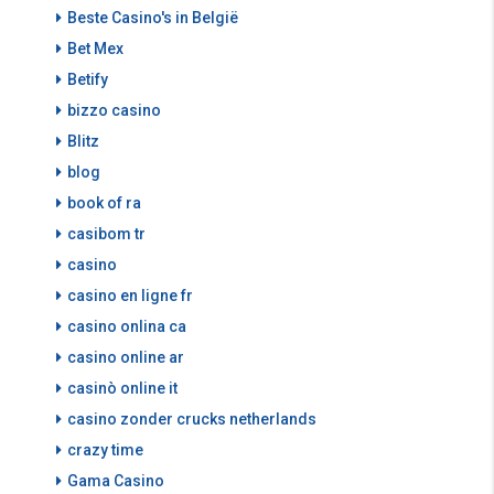
Beste Casino's in België
Bet Mex
Betify
bizzo casino
Blitz
blog
book of ra
casibom tr
casino
casino en ligne fr
casino onlina ca
casino online ar
casinò online it
casino zonder crucks netherlands
crazy time
Gama Casino