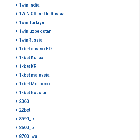
1win India
1WIN Official In Russia
1win Turkiye
1win uzbekistan
1winRussia
1xbet casino BD
1xbet Korea
1xbet KR
1xbet malaysia
1xbet Morocco
1xbet Russian
2060
22bet
8590_tr
8600_tr
8700_wa