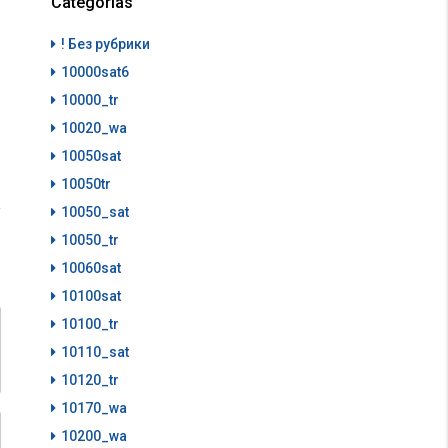
Categorías
! Без рубрики
10000sat6
10000_tr
10020_wa
10050sat
10050tr
10050_sat
10050_tr
10060sat
10100sat
10100_tr
10110_sat
10120_tr
10170_wa
10200_wa