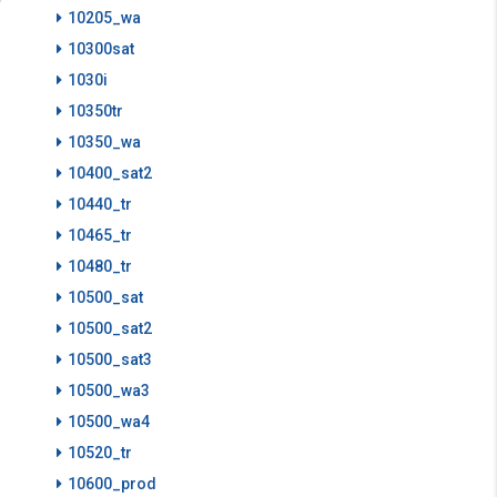
10205_wa
10300sat
1030i
10350tr
10350_wa
10400_sat2
10440_tr
10465_tr
10480_tr
10500_sat
10500_sat2
10500_sat3
10500_wa3
10500_wa4
10520_tr
10600_prod