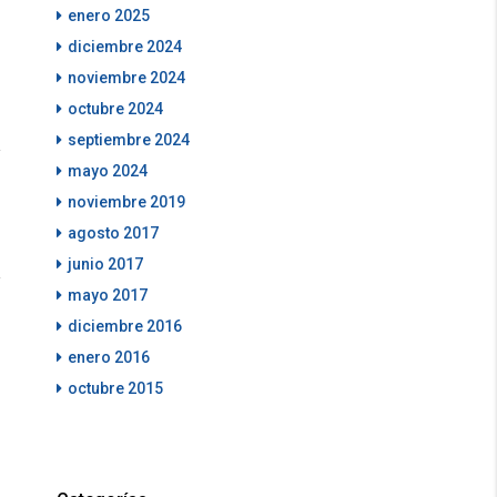
enero 2025
diciembre 2024
noviembre 2024
octubre 2024
septiembre 2024
mayo 2024
noviembre 2019
agosto 2017
junio 2017
mayo 2017
diciembre 2016
enero 2016
octubre 2015