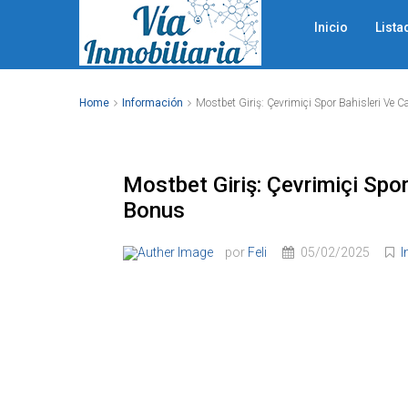
Inicio
Lista
Home
Información
Mostbet Giriş: Çevrimiçi Spor Bahisleri Ve 
Mostbet Giriş: Çevrimiçi Spor
Bonus
por
Feli
05/02/2025
I