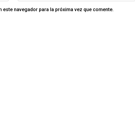
n este navegador para la próxima vez que comente.