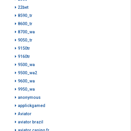
22bet
8590_tr
8600_tr
8700_wa
9050_tr
9150tr
9160tr
9500_wa
9500_wa2
9600_wa
9950_wa
anonymous
applickgamed
Aviator
aviator brazil
aviator casino fr