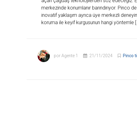
açan çağdaş teknolojilerden söz edeceğiz. El
merkezinde konumlanır barındırıyor. Pinco den
inovatif yaklaşım ayrıca üye merkezli deneyim
koruma ile keyif kurgusunun hangi yöntemle [
por Agente 1
21/11/2024
Pinco t