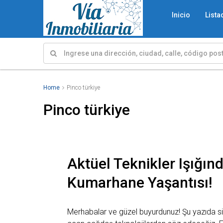
Inicio
Lista
Home
Pinco türkiye
Pinco türkiye
Aktüel Teknikler Işığı
Kumarhane Yaşantısı!
Merhabalar ve güzel buyurdunuz! Şu yazıda s