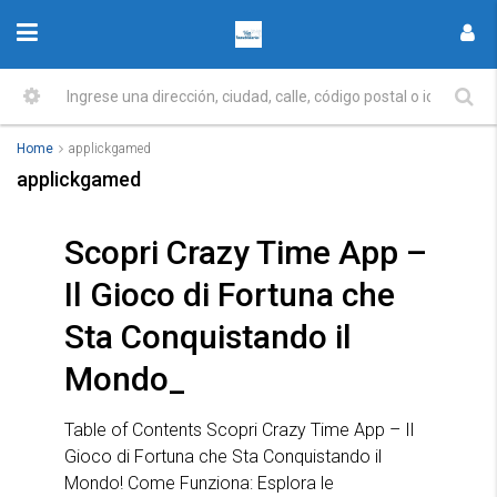
Home
applickgamed
applickgamed
Scopri Crazy Time App –
Il Gioco di Fortuna che
Sta Conquistando il
Mondo_
Table of Contents Scopri Crazy Time App – Il
Gioco di Fortuna che Sta Conquistando il
Mondo! Come Funziona: Esplora le