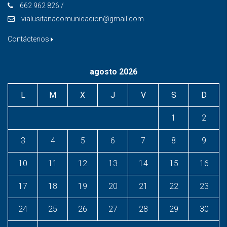
662 962 826 /
vialusitanacomunicacion@gmail.com
Contáctenos
agosto 2026
L
M
X
J
V
S
D
1
2
3
4
5
6
7
8
9
10
11
12
13
14
15
16
17
18
19
20
21
22
23
24
25
26
27
28
29
30