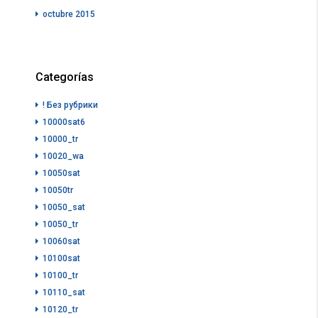
octubre 2015
Categorías
! Без рубрики
10000sat6
10000_tr
10020_wa
10050sat
10050tr
10050_sat
10050_tr
10060sat
10100sat
10100_tr
10110_sat
10120_tr