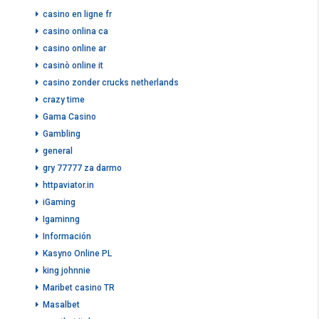
casino en ligne fr
casino onlina ca
casino online ar
casinò online it
casino zonder crucks netherlands
crazy time
Gama Casino
Gambling
general
gry 77777 za darmo
httpaviator.in
iGaming
Igaminng
Información
Kasyno Online PL
king johnnie
Maribet casino TR
Masalbet