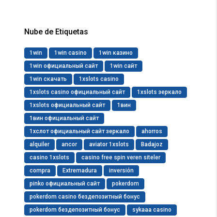
Nube de Etiquetas
1win
1win casino
1win казино
1win официальный сайт
1win сайт
1win скачать
1xslots casino
1xslots casino официальный сайт
1xslots зеркало
1xslots официальный сайт
1вин
1вин официальный сайт
1хслот официальный сайт зеркало
ahorros
alquiler
ancor
aviator 1xslots
Badajoz
casino 1xslots
casino free spin veren siteler
compra
Extremadura
inversión
pinko официальный сайт
pokerdom
pokerdom casino бездепозитный бонус
pokerdom бездепозитный бонус
sykaaa casino