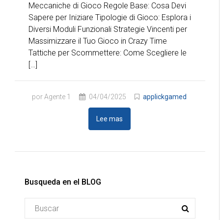
Meccaniche di Gioco Regole Base: Cosa Devi
Sapere per Iniziare Tipologie di Gioco: Esplora i
Diversi Moduli Funzionali Strategie Vincenti per
Massimizzare il Tuo Gioco in Crazy Time
Tattiche per Scommettere: Come Scegliere le
[…]
por Agente 1
04/04/2025
applickgamed
Lee mas
Busqueda en el BLOG