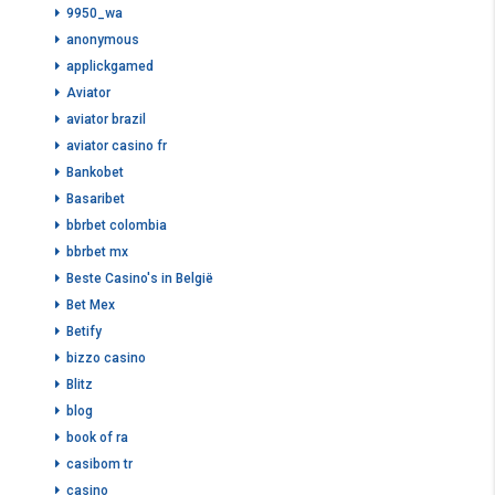
9950_wa
anonymous
applickgamed
Aviator
aviator brazil
aviator casino fr
Bankobet
Basaribet
bbrbet colombia
bbrbet mx
Beste Casino's in België
Bet Mex
Betify
bizzo casino
Blitz
blog
book of ra
casibom tr
casino