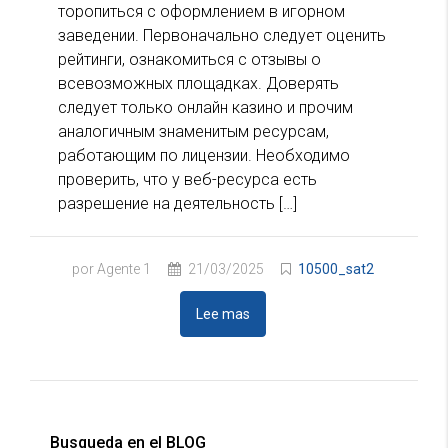
торопиться с оформлением в игорном
заведении. Первоначально следует оценить
рейтинги, ознакомиться с отзывы о
всевозможных площадках. Доверять
следует только онлайн казино и прочим
аналогичным знаменитым ресурсам,
работающим по лицензии. Необходимо
проверить, что у веб-ресурса есть
разрешение на деятельность […]
por Agente 1
21/03/2025
10500_sat2
Lee mas
Busqueda en el BLOG