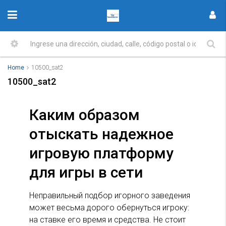
Home
10500_sat2
10500_sat2
Каким образом
отыскать надежное
игровую платформу
для игры в сети
Неправильный подбор игорного заведения
может весьма дорого обернуться игроку:
на ставке его время и средства. Не стоит