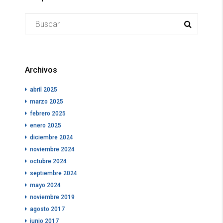
Archivos
abril 2025
marzo 2025
febrero 2025
enero 2025
diciembre 2024
noviembre 2024
octubre 2024
septiembre 2024
mayo 2024
noviembre 2019
agosto 2017
junio 2017