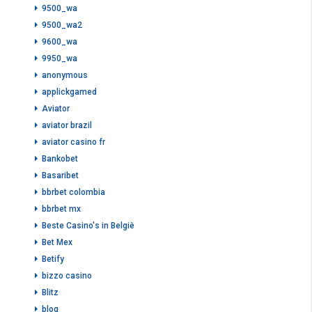
9500_wa
9500_wa2
9600_wa
9950_wa
anonymous
applickgamed
Aviator
aviator brazil
aviator casino fr
Bankobet
Basaribet
bbrbet colombia
bbrbet mx
Beste Casino's in België
Bet Mex
Betify
bizzo casino
Blitz
blog