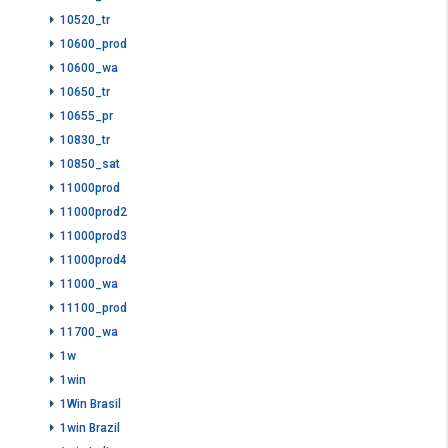
10520_tr
10600_prod
10600_wa
10650_tr
10655_pr
10830_tr
10850_sat
11000prod
11000prod2
11000prod3
11000prod4
11000_wa
11100_prod
11700_wa
1w
1win
1Win Brasil
1win Brazil