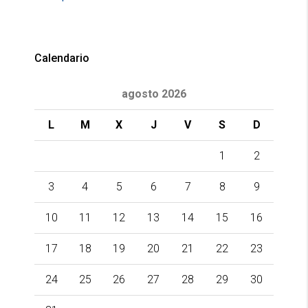
Calendario
agosto 2026
L
M
X
J
V
S
D
1
2
3
4
5
6
7
8
9
10
11
12
13
14
15
16
17
18
19
20
21
22
23
24
25
26
27
28
29
30