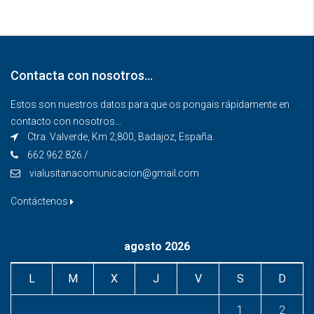
Contacta con nosotros…
Estos son nuestros datos para que os pongais rápidamente en
contacto con nosotros...
Ctra. Valverde, Km 2,800, Badajoz, España.
662 962 826 /
vialusitanacomunicacion@gmail.com
Contáctenos
agosto 2026
L
M
X
J
V
S
D
1
2