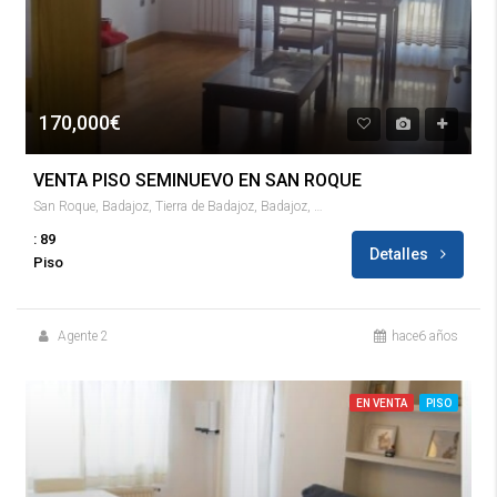
170,000€
VENTA PISO SEMINUEVO EN SAN ROQUE
San Roque, Badajoz, Tierra de Badajoz, Badajoz, Extremadura, 06008, España
: 89
Detalles
Piso
Agente 2
hace6 años
EN VENTA
PISO