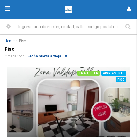
Home
Piso
Piso
Fecha nueva a vieja
Ordenar por:
EN ALQUILER
APARTAMENTO
PISO