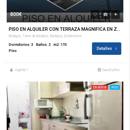
800€
PISO EN ALQUILER CON TERRAZA MAGNIFICA EN ZONA CENTRO DE BADAJOZ!!!
Badajoz, Tierra de Badajoz, Badajoz, Extremadura, España
Dormitorios: 3
Baños: 2
m2: 170
Detalles
Piso
Agente 1
hace3 años
EN VENTA
PISO