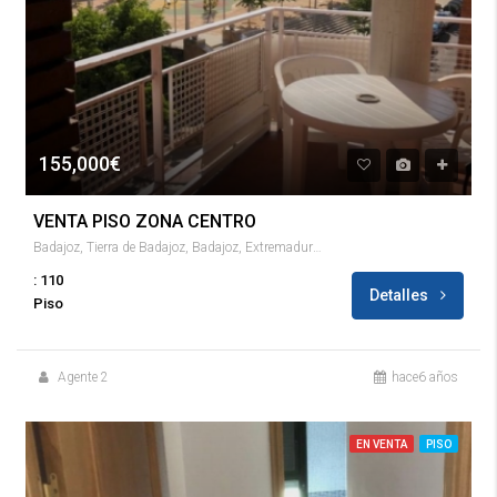
155,000€
VENTA PISO ZONA CENTRO
Badajoz, Tierra de Badajoz, Badajoz, Extremadura, España
: 110
Detalles
Piso
Agente 2
hace6 años
EN VENTA
PISO