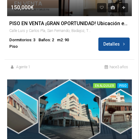
150,000€
PISO EN VENTA ¡GRAN OPORTUNIDAD! Ubicación en Calle Luis y Carlos Pla
Calle Luis y Carlos Pla, San Fernando, Badajoz, Tierra de Badajoz, Badajoz, Extremadura, 06007, España
Dormitorios: 3
Baños: 2
m2: 90
Detalles
Piso
Agente 1
hace3 años
EN ALQUILER
PISO