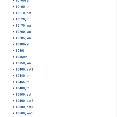
10100sat
10100_tr
10110_sat
10120_tr
10170_wa
10200_wa
10205_wa
10300sat
1030i
10350tr
10350_wa
10400_sat2
10440_tr
10465_tr
10480_tr
10500_sat
10500_sat2
10500_sat3
10500_wa3