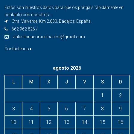
Estos son nuestros datos para que os pongais rápidamente en
contacto con nosotros...
Ctra. Valverde, Km 2,800, Badajoz, España.
662 962 826 /
vialusitanacomunicacion@gmail.com
Contáctenos
agosto 2026
L
M
X
J
V
S
D
1
2
3
4
5
6
7
8
9
10
11
12
13
14
15
16