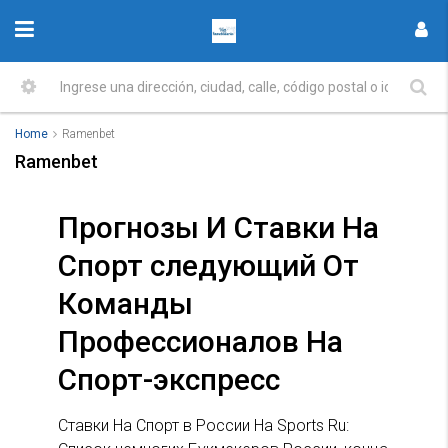
Home
Ramenbet
Ramenbet
Прогнозы И Ставки На
Спорт следующий От
Команды
Профессионалов На
Спорт-экспресс
Ставки На Спорт в России На Sports Ru: