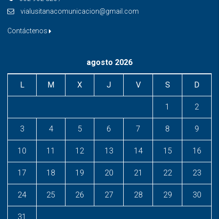
vialusitanacomunicacion@gmail.com
Contáctenos
agosto 2026
L
M
X
J
V
S
D
1
2
3
4
5
6
7
8
9
10
11
12
13
14
15
16
17
18
19
20
21
22
23
24
25
26
27
28
29
30
31