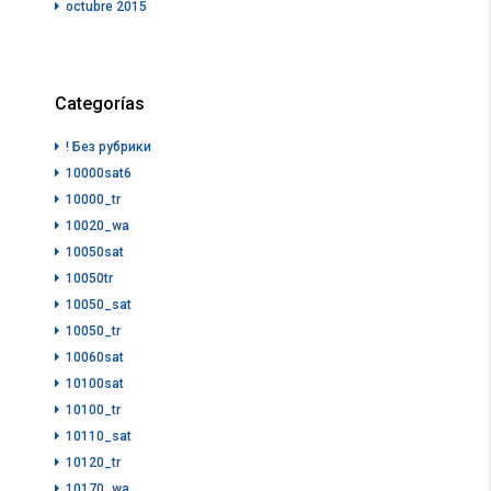
octubre 2015
Categorías
! Без рубрики
10000sat6
10000_tr
10020_wa
10050sat
10050tr
10050_sat
10050_tr
10060sat
10100sat
10100_tr
10110_sat
10120_tr
10170_wa