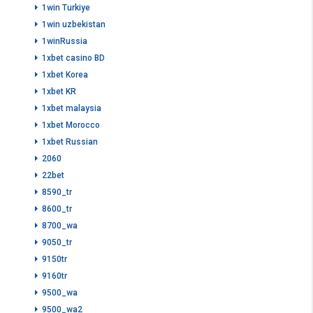
1win Turkiye
1win uzbekistan
1winRussia
1xbet casino BD
1xbet Korea
1xbet KR
1xbet malaysia
1xbet Morocco
1xbet Russian
2060
22bet
8590_tr
8600_tr
8700_wa
9050_tr
9150tr
9160tr
9500_wa
9500_wa2