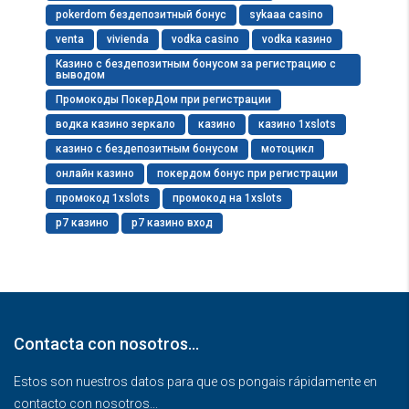
pokerdom бездепозитный бонус
sykaaa casino
venta
vivienda
vodka casino
vodka казино
Казино с бездепозитным бонусом за регистрацию с
выводом
Промокоды ПокерДом при регистрации
водка казино зеркало
казино
казино 1xslots
казино с бездепозитным бонусом
мотоцикл
онлайн казино
покердом бонус при регистрации
промокод 1xslots
промокод на 1xslots
р7 казино
р7 казино вход
Contacta con nosotros…
Estos son nuestros datos para que os pongais rápidamente en
contacto con nosotros...