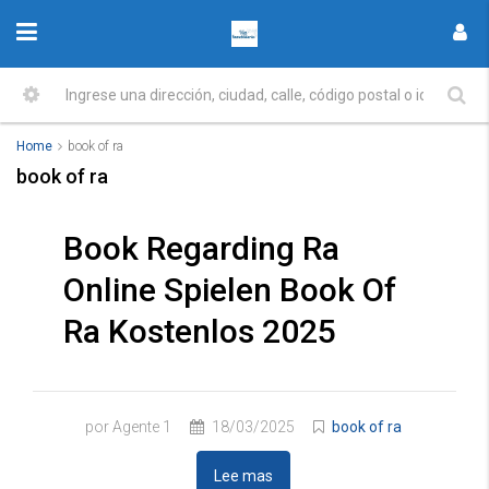
Home
book of ra
book of ra
Book Regarding Ra
Online Spielen Book Of
Ra Kostenlos 2025
por Agente 1
18/03/2025
book of ra
Lee mas