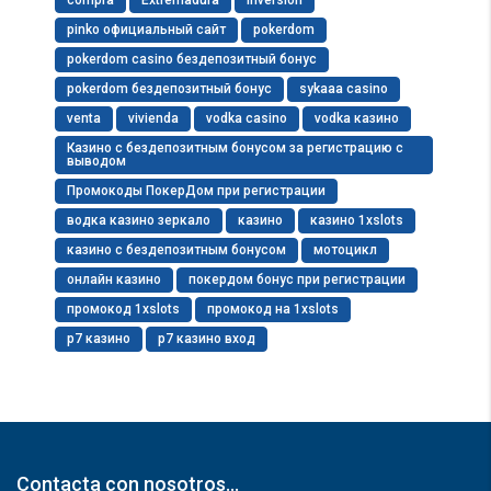
compra
Extremadura
inversión
pinko официальный сайт
pokerdom
pokerdom casino бездепозитный бонус
pokerdom бездепозитный бонус
sykaaa casino
venta
vivienda
vodka casino
vodka казино
Казино с бездепозитным бонусом за регистрацию с
выводом
Промокоды ПокерДом при регистрации
водка казино зеркало
казино
казино 1xslots
казино с бездепозитным бонусом
мотоцикл
онлайн казино
покердом бонус при регистрации
промокод 1xslots
промокод на 1xslots
р7 казино
р7 казино вход
Contacta con nosotros…