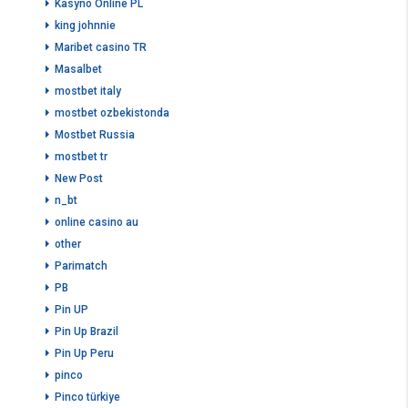
Kasyno Online PL
king johnnie
Maribet casino TR
Masalbet
mostbet italy
mostbet ozbekistonda
Mostbet Russia
mostbet tr
New Post
n_bt
online casino au
other
Parimatch
PB
Pin UP
Pin Up Brazil
Pin Up Peru
pinco
Pinco türkiye