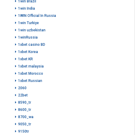
1win Brazil
1win India
1WIN Official In Russia
1win Turkiye
1win uzbekistan
1winRussia
1xbet casino BD
1xbet Korea
1xbet KR
1xbet malaysia
1xbet Morocco
1xbet Russian
2060
22bet
8590_tr
8600_tr
8700_wa
9050_tr
9150tr