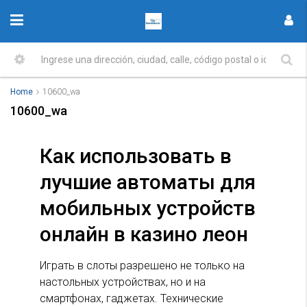
Home
10600_wa
10600_wa
Как использовать в
лучшие автоматы для
мобильных устройств
онлайн в казино леон
Играть в слоты разрешено не только на
настольных устройствах, но и на
смартфонах, гаджетах. Технические