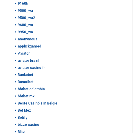
9160tr
9500_wa
9500_wa2
9600_wa
9950_wa
anonymous
applickgamed
Aviator
aviator brazil
aviator casino fr
Bankobet
Basaribet
bbrbet colombia
bbrbet mx
Beste Casino's in België
Bet Mex
Betify
bizzo casino
Blitz