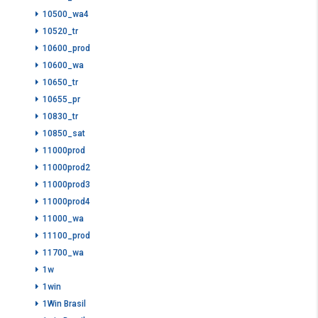
10500_wa4
10520_tr
10600_prod
10600_wa
10650_tr
10655_pr
10830_tr
10850_sat
11000prod
11000prod2
11000prod3
11000prod4
11000_wa
11100_prod
11700_wa
1w
1win
1Win Brasil