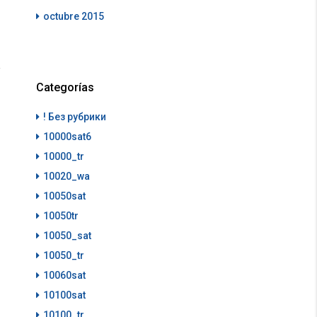
octubre 2015
Categorías
! Без рубрики
10000sat6
10000_tr
10020_wa
10050sat
10050tr
10050_sat
10050_tr
10060sat
10100sat
10100_tr