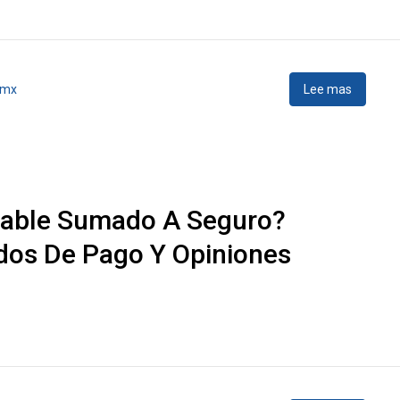
 mx
Lee mas
atable Sumado A Seguro?
dos De Pago Y Opiniones