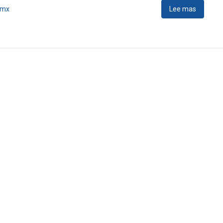
 mx
Lee mas