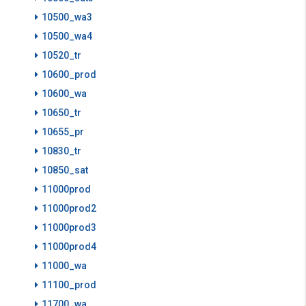
10500_wa3
10500_wa4
10520_tr
10600_prod
10600_wa
10650_tr
10655_pr
10830_tr
10850_sat
11000prod
11000prod2
11000prod3
11000prod4
11000_wa
11100_prod
11700_wa