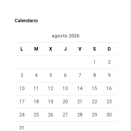
Calendario
agosto 2026
L
M
X
J
V
S
D
1
2
3
4
5
6
7
8
9
10
11
12
13
14
15
16
17
18
19
20
21
22
23
24
25
26
27
28
29
30
31