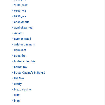
9500_wa2
9600_wa
9950_wa
anonymous
applickgamed
Aviator
aviator brazil
aviator casino fr
Bankobet
Basaribet
bbrbet colombia
bbrbet mx
Beste Casino's in België
Bet Mex
Betify
bizzo casino
Blitz
blog