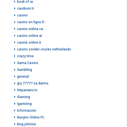
book of ra
casibom tr
casino
casino en ligne fr
casino onlina ca
casino online ar
casinò online it
casino zonder crucks netherlands
crazy time
Gama Casino
Gambling
general
gry 77777 za darmo
httpaviator.in
iGaming
Igaminng
Información
Kasyno Online PL
king johnnie