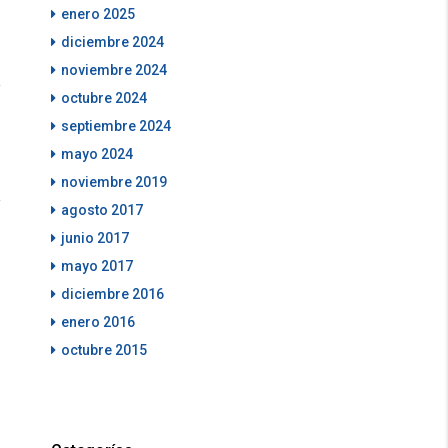
enero 2025
diciembre 2024
noviembre 2024
octubre 2024
septiembre 2024
mayo 2024
noviembre 2019
agosto 2017
junio 2017
mayo 2017
diciembre 2016
enero 2016
octubre 2015