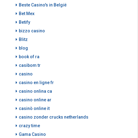
Beste Casino's in België
Bet Mex
Betify
bizzo casino
Blitz
blog
book of ra
casibom tr
casino
casino en ligne fr
casino onlina ca
casino online ar
casinò online it
casino zonder crucks netherlands
crazy time
Gama Casino