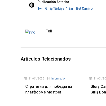
Publicación Anterior
1win Giriş Türkiye ️ 1 Earn Bet Casino ️
Feli
Artículos Relacionados
11/04/2025
Información
11/04/20
Стратегии для победы на
Glory Ca
платформе Mostbet
Giriş Bo
...
...