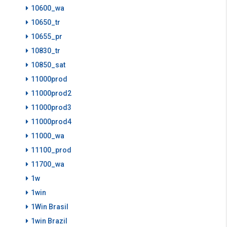
10600_wa
10650_tr
10655_pr
10830_tr
10850_sat
11000prod
11000prod2
11000prod3
11000prod4
11000_wa
11100_prod
11700_wa
1w
1win
1Win Brasil
1win Brazil