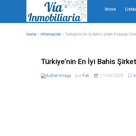
Inicio
Lista
Home
Información
Türkiye’nin En İyi Bahis Şirketi Empieza Onl
Türkiye’nin En İyi Bahis Şirk
por
Feli
11/04/2025
I