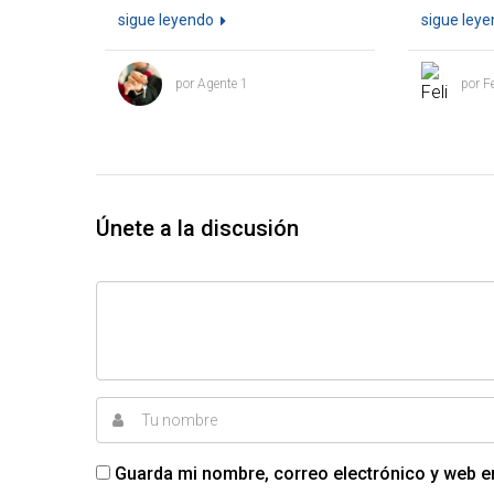
sigue leyendo
sigue ley
por Agente 1
por Fe
Únete a la discusión
Guarda mi nombre, correo electrónico y web e