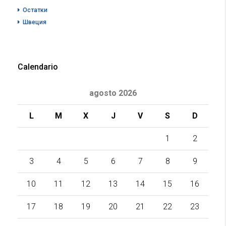
Остатки
Швеция
Calendario
agosto 2026
L
M
X
J
V
S
D
1
2
3
4
5
6
7
8
9
10
11
12
13
14
15
16
17
18
19
20
21
22
23