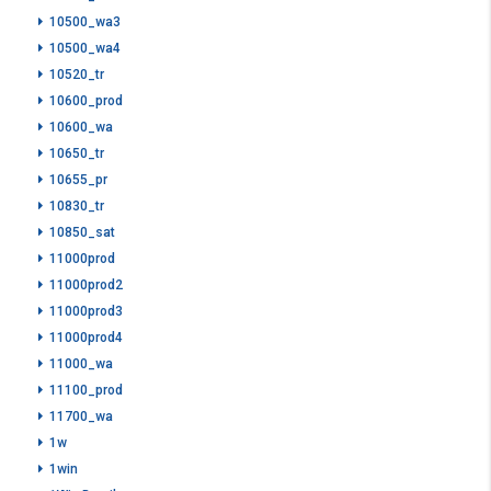
10500_wa3
10500_wa4
10520_tr
10600_prod
10600_wa
10650_tr
10655_pr
10830_tr
10850_sat
11000prod
11000prod2
11000prod3
11000prod4
11000_wa
11100_prod
11700_wa
1w
1win