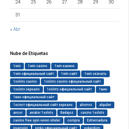
24
25
26
27
28
29
30
31
« Abr
Nube de Etiquetas
1win
1win casino
1win казино
1win официальный сайт
1win сайт
1win скачать
1xslots casino
1xslots casino официальный сайт
1xslots зеркало
1xslots официальный сайт
1вин
1вин официальный сайт
1хслот официальный сайт зеркало
ahorros
alquiler
ancor
aviator 1xslots
Badajoz
casino 1xslots
casino free spin veren siteler
compra
Extremadura
inversión
pinko официальный сайт
pokerdom