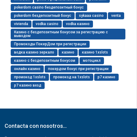
pokerdom casino бездепозитный бонус
pokerdom бездепозитный бонус
sykaaa casino
venta
vivienda
vodka casino
vodka казино
Казино с бездепозитным бонусом за регистрацию с
выводом
Промокоды ПокерДом при регистрации
водка казино зеркало
казино
казино 1xslots
казино с бездепозитным бонусом
мотоцикл
онлайн казино
покердом бонус при регистрации
промокод 1xslots
промокод на 1xslots
р7 казино
р7 казино вход
Contacta con nosotros…