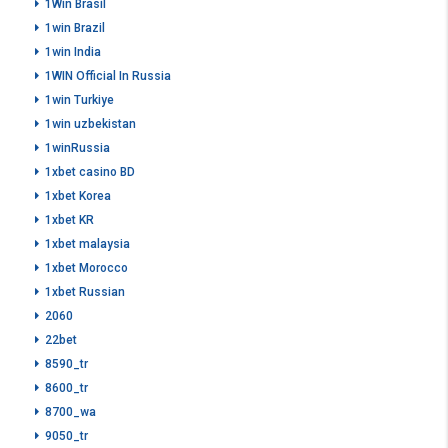
1Win Brasil
1win Brazil
1win India
1WIN Official In Russia
1win Turkiye
1win uzbekistan
1winRussia
1xbet casino BD
1xbet Korea
1xbet KR
1xbet malaysia
1xbet Morocco
1xbet Russian
2060
22bet
8590_tr
8600_tr
8700_wa
9050_tr