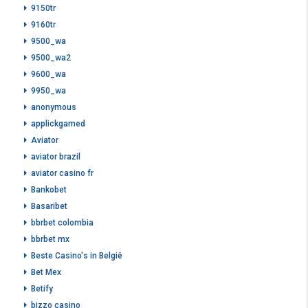
9150tr
9160tr
9500_wa
9500_wa2
9600_wa
9950_wa
anonymous
applickgamed
Aviator
aviator brazil
aviator casino fr
Bankobet
Basaribet
bbrbet colombia
bbrbet mx
Beste Casino's in België
Bet Mex
Betify
bizzo casino