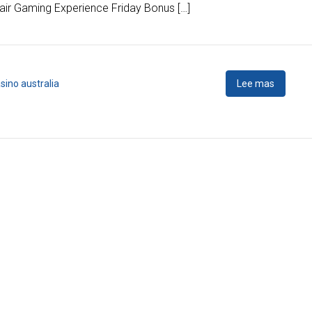
Fair Gaming Experience Friday Bonus […]
asino australia
Lee mas