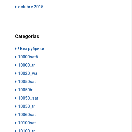
octubre 2015
Categorías
! Без рубрики
10000sat6
10000_tr
10020_wa
10050sat
10050tr
10050_sat
10050_tr
10060sat
10100sat
10100_tr