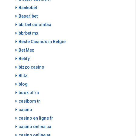
Bankobet
Basaribet
bbrbet colombia
bbrbet mx
Beste Casino's in België
Bet Mex
Betify
bizzo casino
Blitz
blog
book of ra
casibom tr
casino
casino en ligne fr
casino onlina ca
casino online ar