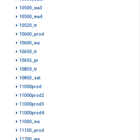
10500_wa3
10500_wa4
10520_tr
10600_prod
10600_wa
10650_tr
10655_pr
10830_tr
10850_sat
11000prod
11000prod2
11000prod3
11000prod4
11000_wa
11100_prod
11700_wa