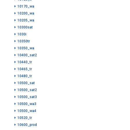
10170_wa
10200_wa
10205_wa
10300sat
1030i
10350tr
10350_wa
10400_sat2
10440_tr
10465_tr
10480_tr
10500_sat
10500_sat2
10500_sat3
10500_wa3
10500_wa4
10520_tr
10600_prod