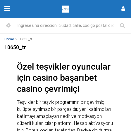
Home
10650_tr
10650_tr
Özel teşvikler oyuncular
için casino başarıbet
casino çevrimiçi
Teşvikler bir teşvik programının bir çevrimiçi
kulüpte ayrılmaz bir parçasıdır, yeni katılımcıları
katılmayı amaçlayan nedir ve motivasyon
düzenli kullanıcılar platform. Hesap aktivasyonu
için, Bonus kodları tarafından, Bakiye doldurma