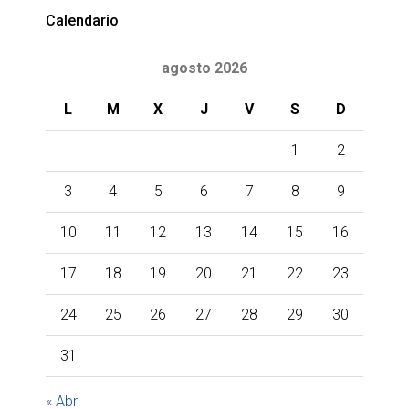
Calendario
agosto 2026
L
M
X
J
V
S
D
1
2
3
4
5
6
7
8
9
10
11
12
13
14
15
16
17
18
19
20
21
22
23
24
25
26
27
28
29
30
31
« Abr