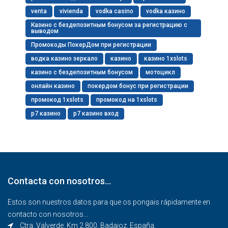
venta
vivienda
vodka casino
vodka казино
Казино с бездепозитным бонусом за регистрацию с
выводом
Промокоды ПокерДом при регистрации
водка казино зеркало
казино
казино 1xslots
казино с бездепозитным бонусом
мотоцикл
онлайн казино
покердом бонус при регистрации
промокод 1xslots
промокод на 1xslots
р7 казино
р7 казино вход
Contacta con nosotros…
Estos son nuestros datos para que os pongais rápidamente en
contacto con nosotros...
Ctra. Valverde, Km 2,800, Badajoz, España.