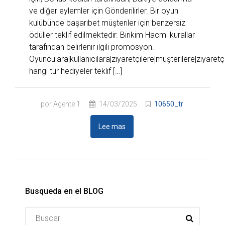
ve diğer eylemler için Gönderilirler. Bir oyun
kulübünde başarıbet müşteriler için benzersiz
ödüller teklif edilmektedir. Birikim Hacmi kurallar
tarafından belirlenir ilgili promosyon.
Oyunculara|kullanıcılara|ziyaretçilere|müşterilere|ziyaret
hangi tür hediyeler teklif […]
por Agente 1
14/03/2025
10650_tr
Lee mas
Busqueda en el BLOG