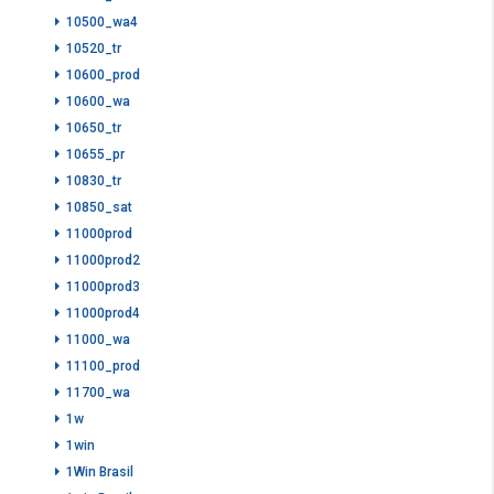
10500_wa4
10520_tr
10600_prod
10600_wa
10650_tr
10655_pr
10830_tr
10850_sat
11000prod
11000prod2
11000prod3
11000prod4
11000_wa
11100_prod
11700_wa
1w
1win
1Win Brasil