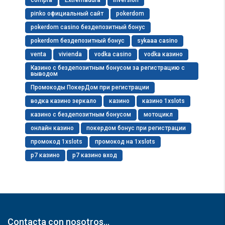
compra
Extremadura
inversión
pinko официальный сайт
pokerdom
pokerdom casino бездепозитный бонус
pokerdom бездепозитный бонус
sykaaa casino
venta
vivienda
vodka casino
vodka казино
Казино с бездепозитным бонусом за регистрацию с
выводом
Промокоды ПокерДом при регистрации
водка казино зеркало
казино
казино 1xslots
казино с бездепозитным бонусом
мотоцикл
онлайн казино
покердом бонус при регистрации
промокод 1xslots
промокод на 1xslots
р7 казино
р7 казино вход
Contacta con nosotros…