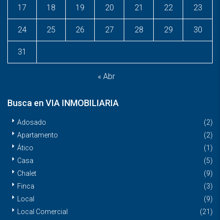
17
18
19
20
21
22
23
24
25
26
27
28
29
30
31
« Abr
Busca en VIA INMOBILIARIA
Adosado
(2)
Apartamento
(2)
Ático
(1)
Casa
(5)
Chalet
(9)
Finca
(3)
Local
(9)
Local Comercial
(21)