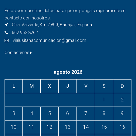
Estos son nuestros datos para que os pongais rápidamente en
contacto con nosotros...
Ctra. Valverde, Km 2,800, Badajoz, España.
662 962 826 /
vialusitanacomunicacion@gmail.com
Contáctenos
agosto 2026
L
M
X
J
V
S
D
1
2
3
4
5
6
7
8
9
10
11
12
13
14
15
16