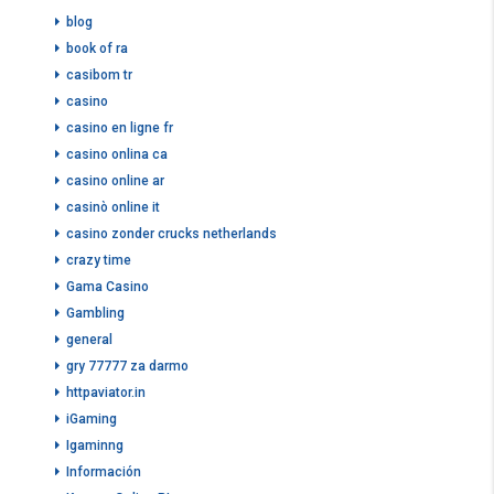
blog
book of ra
casibom tr
casino
casino en ligne fr
casino onlina ca
casino online ar
casinò online it
casino zonder crucks netherlands
crazy time
Gama Casino
Gambling
general
gry 77777 za darmo
httpaviator.in
iGaming
Igaminng
Información