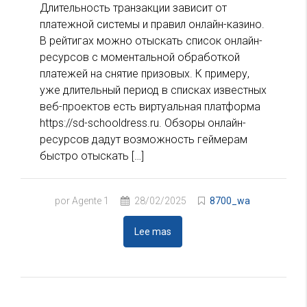
Длительность транзакции зависит от
платежной системы и правил онлайн-казино.
В рейтигах можно отыскать список онлайн-
ресурсов с моментальной обработкой
платежей на снятие призовых. К примеру,
уже длительный период в списках известных
веб-проектов есть виртуальная платформа
https://sd-schooldress.ru. Обзоры онлайн-
ресурсов дадут возможность геймерам
быстро отыскать […]
por Agente 1
28/02/2025
8700_wa
Lee mas