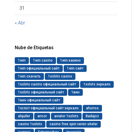
31
« Abr
Nube de Etiquetas
1win
1win casino
1win казино
1win официальный сайт
1win сайт
1win скачать
1xslots casino
1xslots casino официальный сайт
1xslots зеркало
1xslots официальный сайт
1вин
1вин официальный сайт
1хслот официальный сайт зеркало
ahorros
alquiler
ancor
aviator 1xslots
Badajoz
casino 1xslots
casino free spin veren siteler