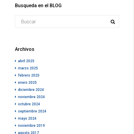
Busqueda en el BLOG
Archivos
abril 2025
marzo 2025
febrero 2025
enero 2025
diciembre 2024
noviembre 2024
octubre 2024
septiembre 2024
mayo 2024
noviembre 2019
agosto 2017