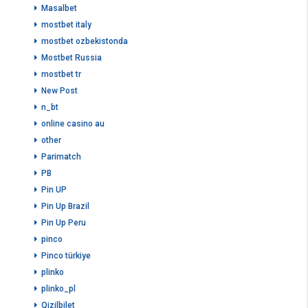
Masalbet
mostbet italy
mostbet ozbekistonda
Mostbet Russia
mostbet tr
New Post
n_bt
online casino au
other
Parimatch
PB
Pin UP
Pin Up Brazil
Pin Up Peru
pinco
Pinco türkiye
plinko
plinko_pl
Qizilbilet