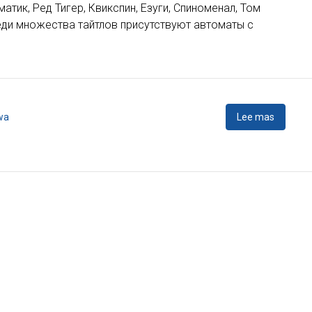
атик, Ред Тигер, Квикспин, Езуги, Спиноменал, Том
реди множества тайтлов присутствуют автоматы с
wa
Lee mas