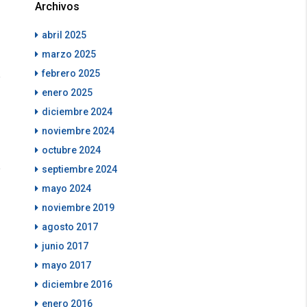
Archivos
abril 2025
marzo 2025
febrero 2025
enero 2025
diciembre 2024
noviembre 2024
octubre 2024
septiembre 2024
mayo 2024
noviembre 2019
agosto 2017
junio 2017
mayo 2017
diciembre 2016
enero 2016