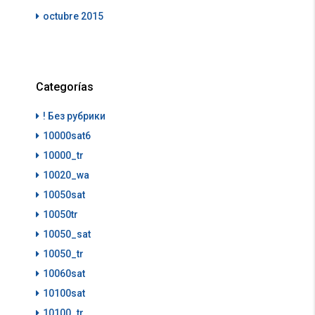
octubre 2015
Categorías
! Без рубрики
10000sat6
10000_tr
10020_wa
10050sat
10050tr
10050_sat
10050_tr
10060sat
10100sat
10100_tr