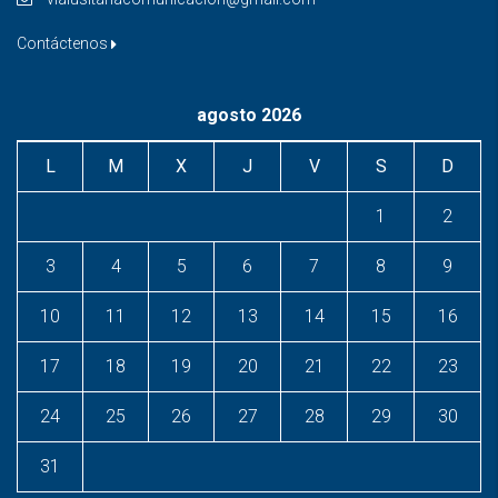
Contáctenos
agosto 2026
L
M
X
J
V
S
D
1
2
3
4
5
6
7
8
9
10
11
12
13
14
15
16
17
18
19
20
21
22
23
24
25
26
27
28
29
30
31