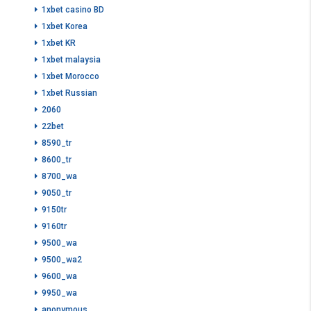
1xbet casino BD
1xbet Korea
1xbet KR
1xbet malaysia
1xbet Morocco
1xbet Russian
2060
22bet
8590_tr
8600_tr
8700_wa
9050_tr
9150tr
9160tr
9500_wa
9500_wa2
9600_wa
9950_wa
anonymous