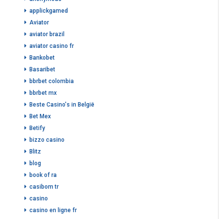
applickgamed
Aviator
aviator brazil
aviator casino fr
Bankobet
Basaribet
bbrbet colombia
bbrbet mx
Beste Casino's in België
Bet Mex
Betify
bizzo casino
Blitz
blog
book of ra
casibom tr
casino
casino en ligne fr