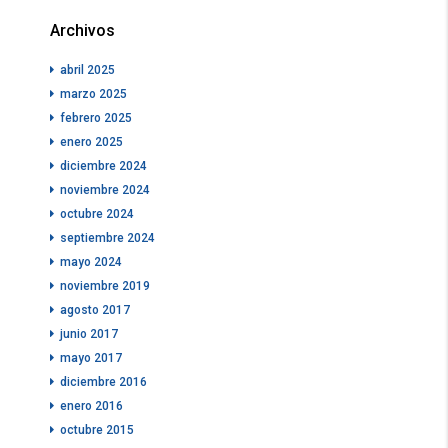
Archivos
abril 2025
marzo 2025
febrero 2025
enero 2025
diciembre 2024
noviembre 2024
octubre 2024
septiembre 2024
mayo 2024
noviembre 2019
agosto 2017
junio 2017
mayo 2017
diciembre 2016
enero 2016
octubre 2015