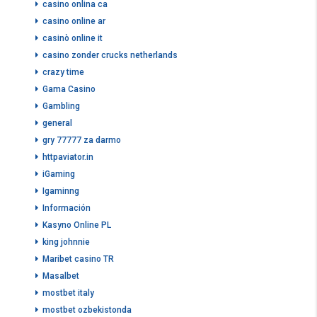
casino onlina ca
casino online ar
casinò online it
casino zonder crucks netherlands
crazy time
Gama Casino
Gambling
general
gry 77777 za darmo
httpaviator.in
iGaming
Igaminng
Información
Kasyno Online PL
king johnnie
Maribet casino TR
Masalbet
mostbet italy
mostbet ozbekistonda