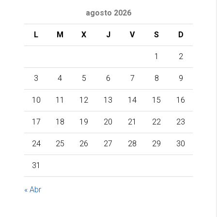
agosto 2026
L
M
X
J
V
S
D
1
2
3
4
5
6
7
8
9
10
11
12
13
14
15
16
17
18
19
20
21
22
23
24
25
26
27
28
29
30
31
« Abr