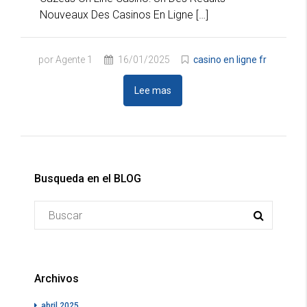
Nouveaux Des Casinos En Ligne […]
por Agente 1
16/01/2025
casino en ligne fr
Lee mas
Busqueda en el BLOG
Archivos
abril 2025