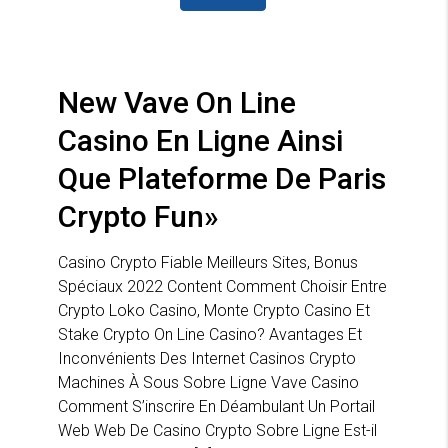
New Vave On Line
Casino En Ligne Ainsi
Que Plateforme De Paris
Crypto Fun»
Casino Crypto Fiable Meilleurs Sites, Bonus
Spéciaux 2022 Content Comment Choisir Entre
Crypto Loko Casino, Monte Crypto Casino Et
Stake Crypto On Line Casino? Avantages Et
Inconvénients Des Internet Casinos Crypto
Machines À Sous Sobre Ligne Vave Casino
Comment S’inscrire En Déambulant Un Portail
Web Web De Casino Crypto Sobre Ligne Est-il