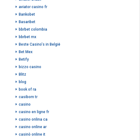
aviator casino fr
Bankobet
Basaribet
bbrbet colombia
bbrbet mx
Beste Casino's in België
Bet Mex
Betify
bizzo casino
Blitz
blog
book of ra
casibom tr
casino
casino en ligne fr
casino onlina ca
casino online ar
casinò online it