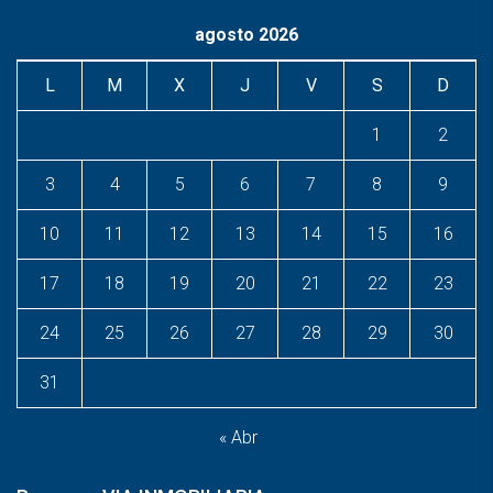
agosto 2026
L
M
X
J
V
S
D
1
2
3
4
5
6
7
8
9
10
11
12
13
14
15
16
17
18
19
20
21
22
23
24
25
26
27
28
29
30
31
« Abr