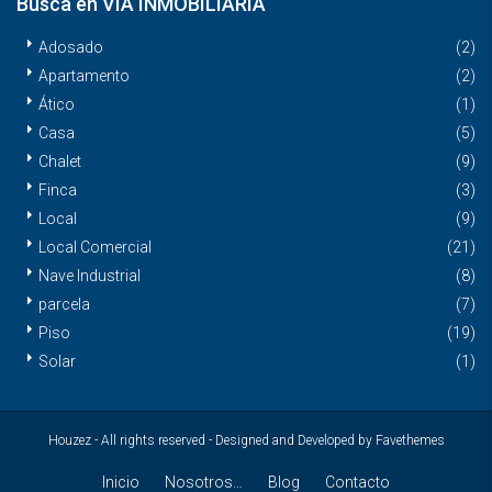
Busca en VIA INMOBILIARIA
Adosado
(2)
Apartamento
(2)
Ático
(1)
Casa
(5)
Chalet
(9)
Finca
(3)
Local
(9)
Local Comercial
(21)
Nave Industrial
(8)
parcela
(7)
Piso
(19)
Solar
(1)
Houzez - All rights reserved - Designed and Developed by Favethemes
Inicio
Nosotros…
Blog
Contacto