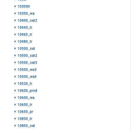
10350tr
10350_wa
10400_sat2
10440_tr
10465_tr
10480_tr
10500_sat
10500_sat2
10500_sat3
10500_wa3
10500_wa4
10520_tr
10600_prod
10600_wa
10650_tr
10655_pr
10830_tr
10850_sat