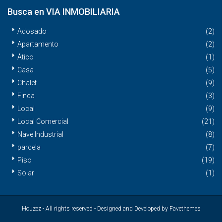
Busca en VIA INMOBILIARIA
Adosado
(2)
Apartamento
(2)
Ático
(1)
Casa
(5)
Chalet
(9)
Finca
(3)
Local
(9)
Local Comercial
(21)
Nave Industrial
(8)
parcela
(7)
Piso
(19)
Solar
(1)
Houzez - All rights reserved - Designed and Developed by Favethemes