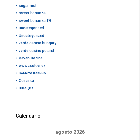
sugar rush
sweet bonanza
sweet bonanza TR
uncategorised
Uncategorized
verde casino hungary
verde casino poland
Vovan Casino
www.zsolovi.cz
Комета Казино
Остатки
Швеция
Calendario
agosto 2026