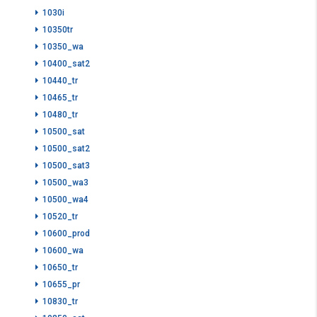
1030i
10350tr
10350_wa
10400_sat2
10440_tr
10465_tr
10480_tr
10500_sat
10500_sat2
10500_sat3
10500_wa3
10500_wa4
10520_tr
10600_prod
10600_wa
10650_tr
10655_pr
10830_tr