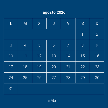
agosto 2026
L
M
X
J
V
S
D
1
2
3
4
5
6
7
8
9
10
11
12
13
14
15
16
17
18
19
20
21
22
23
24
25
26
27
28
29
30
31
« Abr