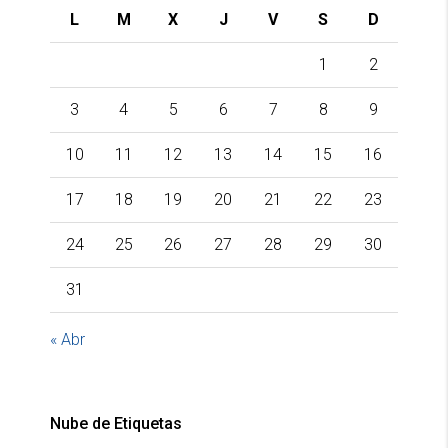
L
M
X
J
V
S
D
1
2
3
4
5
6
7
8
9
10
11
12
13
14
15
16
17
18
19
20
21
22
23
24
25
26
27
28
29
30
31
« Abr
Nube de Etiquetas