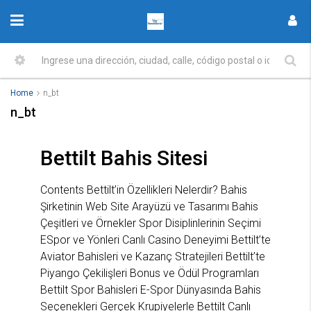
Home
n_bt
n_bt
Bettilt Bahis Sitesi
Contents Bettilt’in Özellikleri Nelerdir? Bahis
Şirketinin Web Site Arayüzü ve Tasarımı Bahis
Çeşitleri ve Örnekler Spor Disiplinlerinin Seçimi
ESpor ve Yönleri Canlı Casino Deneyimi Bettilt’te
Aviator Bahisleri ve Kazanç Stratejileri Bettilt’te
Piyango Çekilişleri Bonus ve Ödül Programları
Bettilt Spor Bahisleri E-Spor Dünyasında Bahis
Seçenekleri Gerçek Krupiyelerle Bettilt Canlı