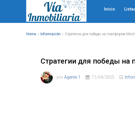
Inicio
Lista
Home
Información
Стратегии для победы на платформе Most
Стратегии для победы на 
por
Agente 1
11/04/2025
Info