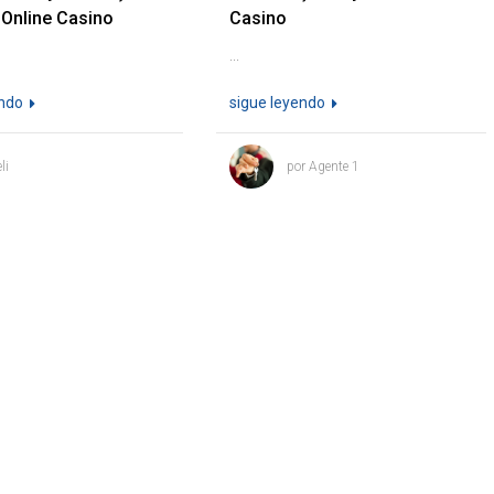
Online Casino
Casino ️
...
endo
sigue leyendo
li
por Agente 1