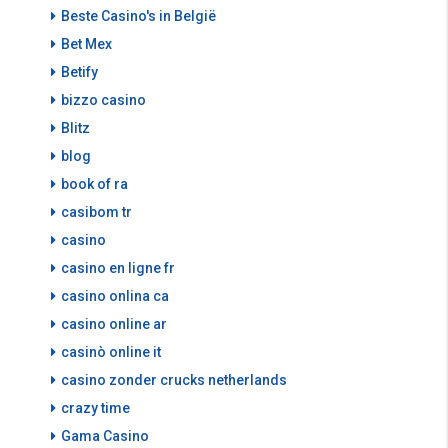
Beste Casino's in België
Bet Mex
Betify
bizzo casino
Blitz
blog
book of ra
casibom tr
casino
casino en ligne fr
casino onlina ca
casino online ar
casinò online it
casino zonder crucks netherlands
crazy time
Gama Casino