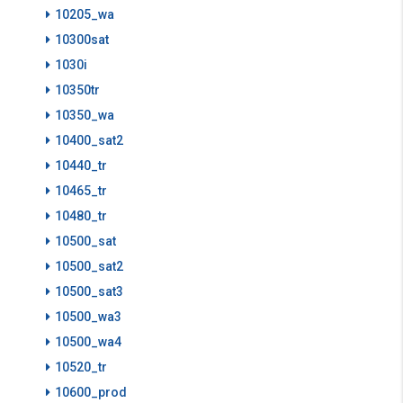
10205_wa
10300sat
1030i
10350tr
10350_wa
10400_sat2
10440_tr
10465_tr
10480_tr
10500_sat
10500_sat2
10500_sat3
10500_wa3
10500_wa4
10520_tr
10600_prod