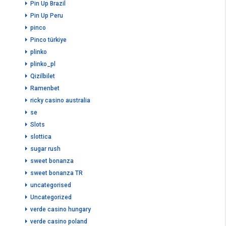
Pin Up Brazil
Pin Up Peru
pinco
Pinco türkiye
plinko
plinko_pl
Qizilbilet
Ramenbet
ricky casino australia
se
Slots
slottica
sugar rush
sweet bonanza
sweet bonanza TR
uncategorised
Uncategorized
verde casino hungary
verde casino poland