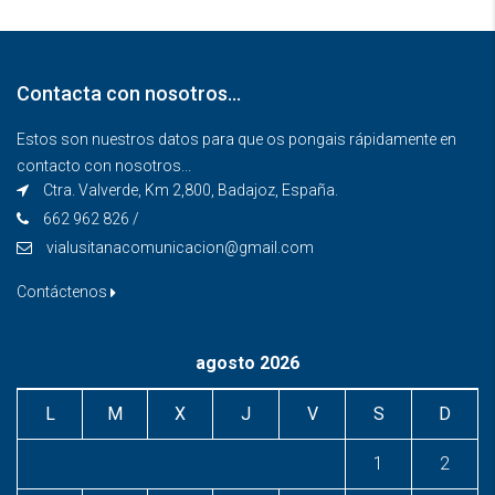
Contacta con nosotros…
Estos son nuestros datos para que os pongais rápidamente en
contacto con nosotros...
Ctra. Valverde, Km 2,800, Badajoz, España.
662 962 826 /
vialusitanacomunicacion@gmail.com
Contáctenos
agosto 2026
L
M
X
J
V
S
D
1
2