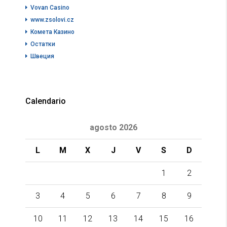
Vovan Casino
www.zsolovi.cz
Комета Казино
Остатки
Швеция
Calendario
agosto 2026
L
M
X
J
V
S
D
1
2
3
4
5
6
7
8
9
10
11
12
13
14
15
16