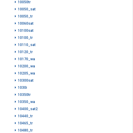
10050tr
10050_sat
10050_tr
10060sat
10100sat
10100_tr
10110_sat
10120_tr
10170_wa
10200_wa
10205_wa
10300sat
1030i
10350tr
10350_wa
10400_sat2
10440_tr
10465_tr
10480_tr