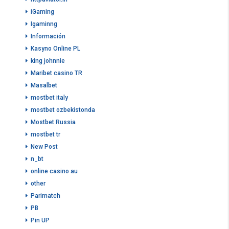
iGaming
Igaminng
Información
Kasyno Online PL
king johnnie
Maribet casino TR
Masalbet
mostbet italy
mostbet ozbekistonda
Mostbet Russia
mostbet tr
New Post
n_bt
online casino au
other
Parimatch
PB
Pin UP