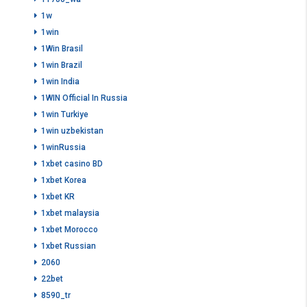
1w
1win
1Win Brasil
1win Brazil
1win India
1WIN Official In Russia
1win Turkiye
1win uzbekistan
1winRussia
1xbet casino BD
1xbet Korea
1xbet KR
1xbet malaysia
1xbet Morocco
1xbet Russian
2060
22bet
8590_tr