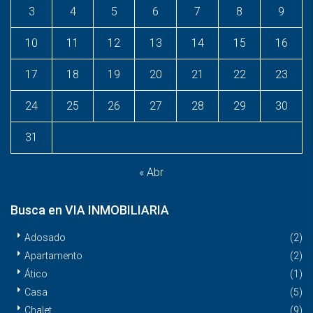
3
4
5
6
7
8
9
10
11
12
13
14
15
16
17
18
19
20
21
22
23
24
25
26
27
28
29
30
31
« Abr
Busca en VIA INMOBILIARIA
Adosado
(2)
Apartamento
(2)
Ático
(1)
Casa
(5)
Chalet
(9)