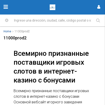
Home
11000prod2
11000prod2
Всемирно признанные
поставщики игровых
слотов в интернет-
казино с бонусами
Всемирно признанные поставщики игровых
слотов в интернет-казино с бонусами
Основной вебсайт игорного заведения