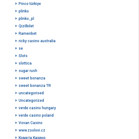
Pinco türkiye
plinko
plinko_pl
Qizilbilet
Ramenbet
ricky casino australia
se
Slots
slottica
sugar rush
sweet bonanza
sweet bonanza TR
uncategorised
Uncategorized
verde casino hungary
verde casino poland
Vovan Casino
www.zsolovi.cz
Комета Казино