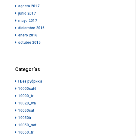
agosto 2017
junio 2017
mayo 2017
diciembre 2016
enero 2016
octubre 2015
Categorías
! Без рубрики
10000sat6
10000_tr
10020_wa
10050sat
10050tr
10050_sat
10050_tr