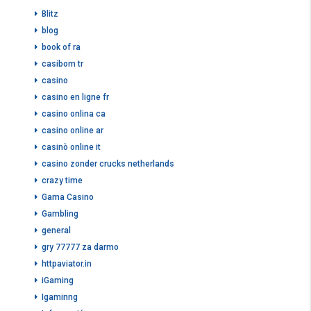
Blitz
blog
book of ra
casibom tr
casino
casino en ligne fr
casino onlina ca
casino online ar
casinò online it
casino zonder crucks netherlands
crazy time
Gama Casino
Gambling
general
gry 77777 za darmo
httpaviator.in
iGaming
Igaminng