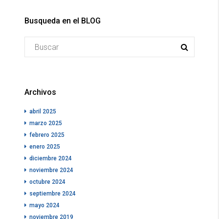
Busqueda en el BLOG
Archivos
abril 2025
marzo 2025
febrero 2025
enero 2025
diciembre 2024
noviembre 2024
octubre 2024
septiembre 2024
mayo 2024
noviembre 2019