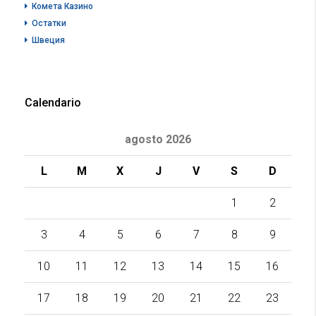
Комета Казино
Остатки
Швеция
Calendario
agosto 2026
L
M
X
J
V
S
D
1
2
3
4
5
6
7
8
9
10
11
12
13
14
15
16
17
18
19
20
21
22
23