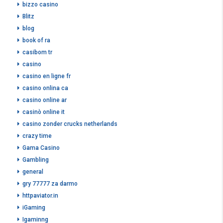
bizzo casino
Blitz
blog
book of ra
casibom tr
casino
casino en ligne fr
casino onlina ca
casino online ar
casinò online it
casino zonder crucks netherlands
crazy time
Gama Casino
Gambling
general
gry 77777 za darmo
httpaviator.in
iGaming
Igaminng