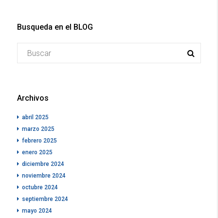
Busqueda en el BLOG
Archivos
abril 2025
marzo 2025
febrero 2025
enero 2025
diciembre 2024
noviembre 2024
octubre 2024
septiembre 2024
mayo 2024