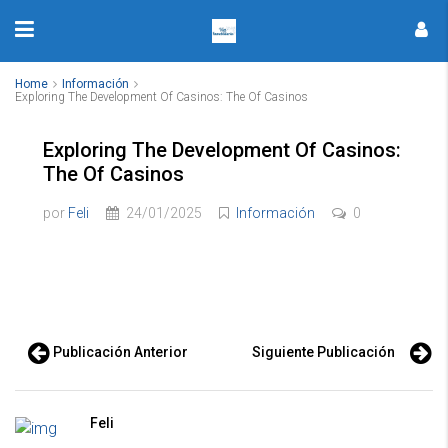
Home
Información
Exploring The Development Of Casinos: The Of Casinos
Exploring The Development Of Casinos:
The Of Casinos
por
Feli
24/01/2025
Información
0
Publicación Anterior
Siguiente Publicación
Feli