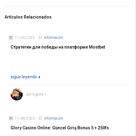
Artículos Relacionados
11/04/2025
Información
Стратегии для победы на платформе Mostbet
...
sigue leyendo
por Agente 1
11/04/2025
Información
Glory Casino Online: Güncel Giriş Bonus 5 + 250fs