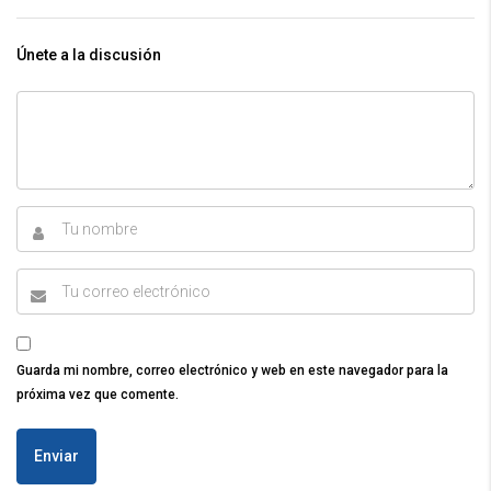
Únete a la discusión
Guarda mi nombre, correo electrónico y web en este navegador para la
próxima vez que comente.