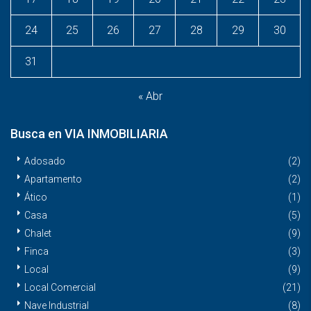
24
25
26
27
28
29
30
31
« Abr
Busca en VIA INMOBILIARIA
Adosado
(2)
Apartamento
(2)
Ático
(1)
Casa
(5)
Chalet
(9)
Finca
(3)
Local
(9)
Local Comercial
(21)
Nave Industrial
(8)