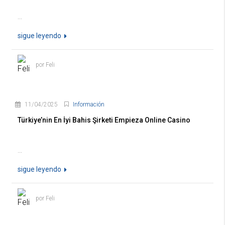
...
sigue leyendo
por Feli
11/04/2025
Información
Türkiye’nin En İyi Bahis Şirketi Empieza Online Casino
...
sigue leyendo
por Feli