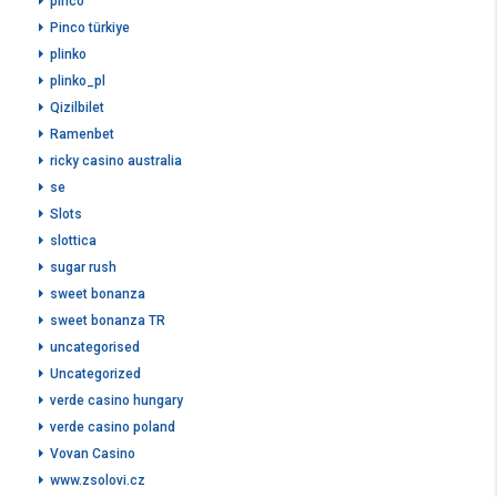
pinco
Pinco türkiye
plinko
plinko_pl
Qizilbilet
Ramenbet
ricky casino australia
se
Slots
slottica
sugar rush
sweet bonanza
sweet bonanza TR
uncategorised
Uncategorized
verde casino hungary
verde casino poland
Vovan Casino
www.zsolovi.cz