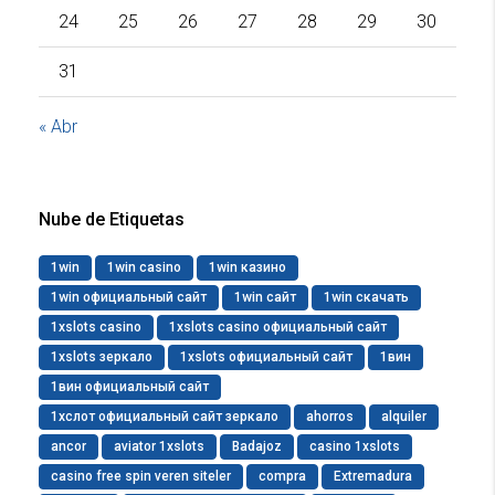
24
25
26
27
28
29
30
31
« Abr
Nube de Etiquetas
1win
1win casino
1win казино
1win официальный сайт
1win сайт
1win скачать
1xslots casino
1xslots casino официальный сайт
1xslots зеркало
1xslots официальный сайт
1вин
1вин официальный сайт
1хслот официальный сайт зеркало
ahorros
alquiler
ancor
aviator 1xslots
Badajoz
casino 1xslots
casino free spin veren siteler
compra
Extremadura