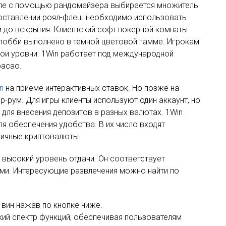
сле с помощью рандомайзера выбирается множитель
составлении роял-флеш необходимо использовать
м до вскрытия. Клиентский софт покерной комнаты
лобби выполнено в темной цветовой гамме. Игрокам
ои уровни. 1Win работает под международной
расао.
n
на приеме интерактивных ставок. Но позже на
р-рум. Для игры клиенты используют один аккаунт, но
 для внесения депозитов в разных валютах. 1Win
ля обеспечения удобства. В их число входят
личные криптовалюты.
 высокий уровень отдачи. Он соответствует
ами. Интересующие развлечения можно найти по
вин нажав по кнопке ниже.
ий спектр функций, обеспечивая пользователям