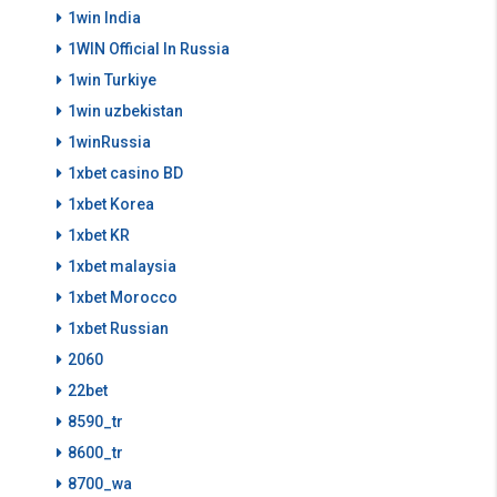
1win India
1WIN Official In Russia
1win Turkiye
1win uzbekistan
1winRussia
1xbet casino BD
1xbet Korea
1xbet KR
1xbet malaysia
1xbet Morocco
1xbet Russian
2060
22bet
8590_tr
8600_tr
8700_wa