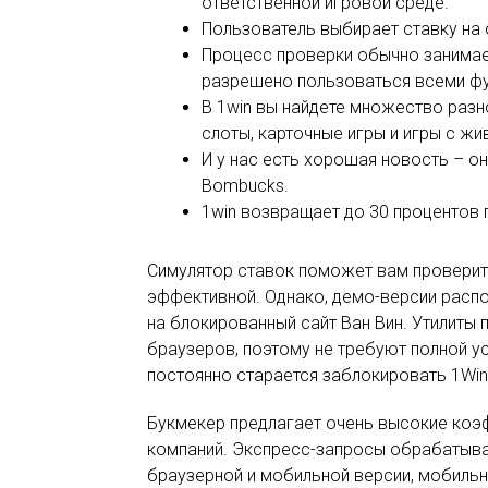
ответственной игровой среде.
Пользователь выбирает ставку на 
Процесс проверки обычно занимает
разрешено пользоваться всеми фу
В 1win вы найдете множество раз
слоты, карточные игры и игры с ж
И у нас есть хорошая новость – о
Bombucks.
1win возвращает до 30 процентов 
Симулятор ставок поможет вам проверить
эффективной. Однако, демо-версии расп
на блокированный сайт Ван Вин. Утилиты
браузеров, поэтому не требуют полной у
постоянно старается заблокировать 1Win
Букмекер предлагает очень высокие коэ
компаний. Экспресс-запросы обрабатываю
браузерной и мобильной версии, мобиль