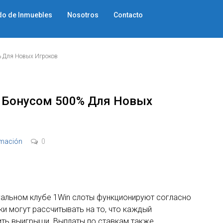
do de Inmuebles
Nosotros
Contacto
% Для Новых Игроков
С Бонусом 500% Для Новых
rmación
0
туальном клубе 1Win слоты функционируют согласно
ки могут рассчитывать на то, что каждый
ить выигрыши. Выплаты по ставкам также