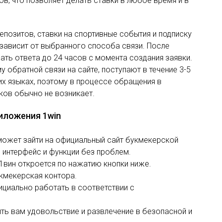
в, что позволяет делать ставки в любое время и в
епозитов, ставки на спортивные события и подписку
 зависит от выбранного способа связи. После
ать ответа до 24 часов с момента создания заявки.
 обратной связи на сайте, поступают в течение 3-5
их языках, поэтому в процессе обращения в
ков обычно не возникает.
иложения 1win
может зайти на официальный сайт букмекерской
 интерфейс и функции без проблем.
1вин откроется по нажатию кнопки ниже.
укмекерская контора.
циально работать в соответствии с
ть вам удовольствие и развлечение в безопасной и