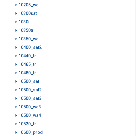
10205_wa
10300sat
1030i
10350tr
10350_wa
10400_sat2
10440_tr
10465_tr
10480_tr
10500_sat
10500_sat2
10500_sat3
10500_wa3
10500_wa4
10520_tr
10600_prod