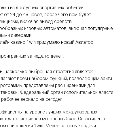
один из доступных спортивных событий.
 от 24 до 48 часов, после чего вам будет
нкциями, включая вывод средств.
нообразных игровых автоматов, включая популярные
ивыми дилерами.
нлайн казино 1win придумало новый Авиатор –
проигранных за неделю денег.
, насколько выбранная стратегия является
олагают всем набором функций, позволяющим зайти
 программы представлены расширениями для
становки. Федеральный орган исполнительной власти
 рабочее зеркало на сегодня.
ффициенты на уровне лучших международных
тся только через мгновенный чат. Он активен в
ном приложении 1win. Менее сложные задачи