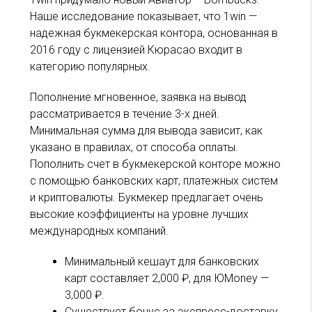
Наше исследование показывает, что 1win —
надежная букмекерская контора, основанная в
2016 году с лицензией Кюрасао входит в
категорию популярных.
Пополнение мгновенное, заявка на вывод
рассматривается в течение 3-х дней.
Минимальная сумма для вывода зависит, как
указано в правилах, от способа оплаты.
Пополнить счет в букмекерской конторе можно
с помощью банковских карт, платежных систем
и криптовалюты. Букмекер предлагает очень
высокие коэффициенты на уровне лучших
международных компаний.
Минимальный кешаут для банковских
карт составляет 2,000 ₽, для ЮMoney —
3,000 ₽.
Существует бонус за экспресс-доставку,