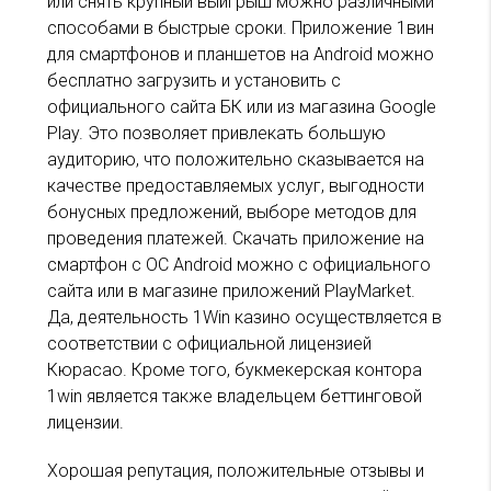
или снять крупный выигрыш можно различными
способами в быстрые сроки. Приложение 1вин
для смартфонов и планшетов на Android можно
бесплатно загрузить и установить с
официального сайта БК или из магазина Google
Play. Это позволяет привлекать большую
аудиторию, что положительно сказывается на
качестве предоставляемых услуг, выгодности
бонусных предложений, выборе методов для
проведения платежей. Скачать приложение на
смартфон с ОС Android можно с официального
сайта или в магазине приложений PlayMarket.
Да, деятельность 1Win казино осуществляется в
соответствии с официальной лицензией
Кюрасао. Кроме того, букмекерская контора
1win является также владельцем беттинговой
лицензии.
Хорошая репутация, положительные отзывы и