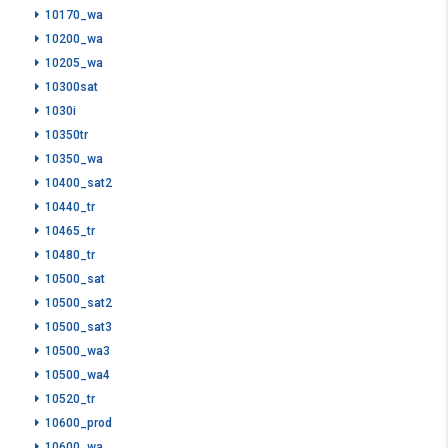
10170_wa
10200_wa
10205_wa
10300sat
1030i
10350tr
10350_wa
10400_sat2
10440_tr
10465_tr
10480_tr
10500_sat
10500_sat2
10500_sat3
10500_wa3
10500_wa4
10520_tr
10600_prod
10600_wa