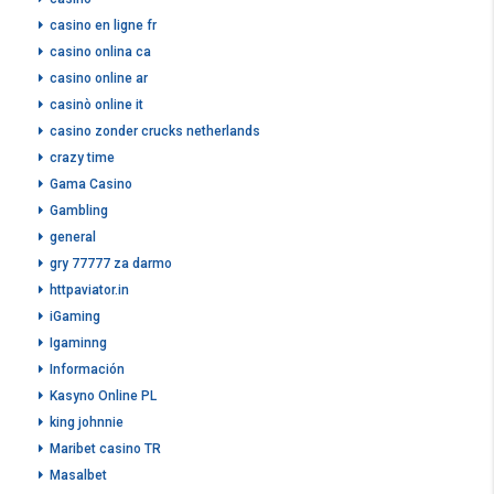
casino en ligne fr
casino onlina ca
casino online ar
casinò online it
casino zonder crucks netherlands
crazy time
Gama Casino
Gambling
general
gry 77777 za darmo
httpaviator.in
iGaming
Igaminng
Información
Kasyno Online PL
king johnnie
Maribet casino TR
Masalbet