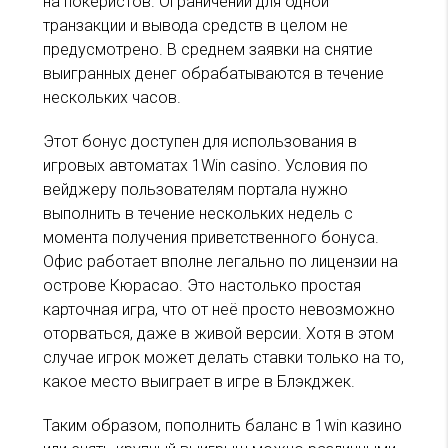
на покеристов. Ограничений для одной
транзакции и вывода средств в целом не
предусмотрено. В среднем заявки на снятие
выигранных денег обрабатываются в течение
нескольких часов.
Этот бонус доступен для использования в
игровых автоматах 1Win casino. Условия по
вейджеру пользователям портала нужно
выполнить в течение нескольких недель с
момента получения приветственного бонуса.
Офис работает вполне легально по лицензии на
острове Кюрасао. Это настолько простая
карточная игра, что от неё просто невозможно
оторваться, даже в живой версии. Хотя в этом
случае игрок может делать ставки только на то,
какое место выиграет в игре в Блэкджек.
Таким образом, пополнить баланс в 1win казино