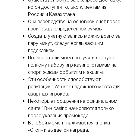
но он доступен только клиентам из
России и Казахстана.
Они переводятся на основной счет после
проигрыша определенной суммы.
Создать учетную запись можно всего за
пару минут, следуя всплывающим
подсказкам.
Пользователи могут получить доступ к
полному набору игр казино, ставкам на
спорт, живым событиям и акциям.
Эти особенности способствуют
репутации 1Win как надежного места для
азартных игроков.
Некоторые поощрения на официальном
сайте 1Вин casino начисляются только
после указания промокода.
В любой момент нажимается кнопка
«Стоп» и выдается награда,