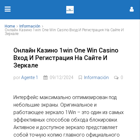
Home
Información
Онлайн Казино 1win One Win Casino Вход И Регистрация На Сайте И
Зеркале
Онлайн Казино 1win One Win Casino
Вход И Регистрация На Сайте И
Зеркале
por
Agente 1
09/12/2024
Información
0
Интерфейс максимально оптимизирован под
небольшие экраны. Оригинальное и
работающее зеркало 1Win – это один из самых
эффективных способов обхода блокировки.
Активное и доступное зеркало представляет
собой точную копию главного официального