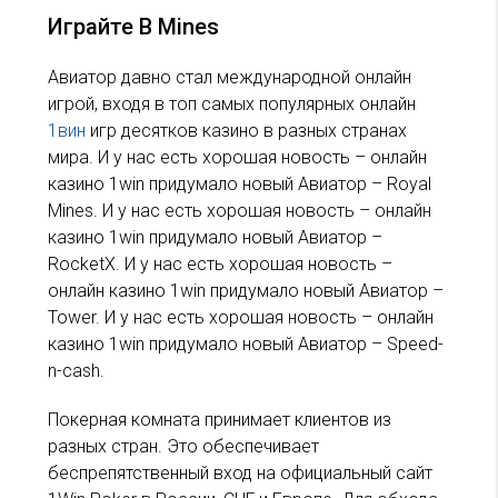
Играйте В Mines
Авиатор давно стал международной онлайн
игрой, входя в топ самых популярных онлайн
1вин
игр десятков казино в разных странах
мира. И у нас есть хорошая новость – онлайн
казино 1win придумало новый Авиатор – Royal
Mines. И у нас есть хорошая новость – онлайн
казино 1win придумало новый Авиатор –
RocketX. И у нас есть хорошая новость –
онлайн казино 1win придумало новый Авиатор –
Tower. И у нас есть хорошая новость – онлайн
казино 1win придумало новый Авиатор – Speed-
n-cash.
Покерная комната принимает клиентов из
разных стран. Это обеспечивает
беспрепятственный вход на официальный сайт