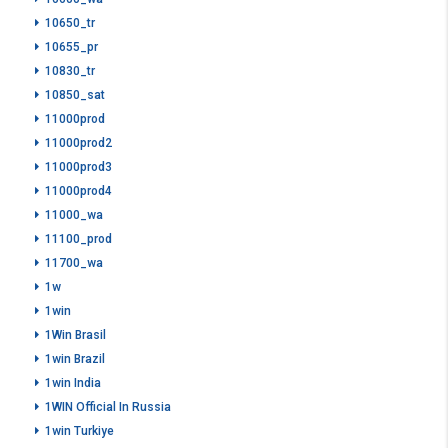
10650_tr
10655_pr
10830_tr
10850_sat
11000prod
11000prod2
11000prod3
11000prod4
11000_wa
11100_prod
11700_wa
1w
1win
1Win Brasil
1win Brazil
1win India
1WIN Official In Russia
1win Turkiye