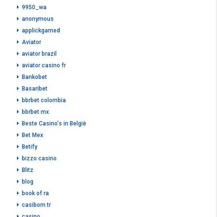
9950_wa
anonymous
applickgamed
Aviator
aviator brazil
aviator casino fr
Bankobet
Basaribet
bbrbet colombia
bbrbet mx
Beste Casino's in België
Bet Mex
Betify
bizzo casino
Blitz
blog
book of ra
casibom tr
casino