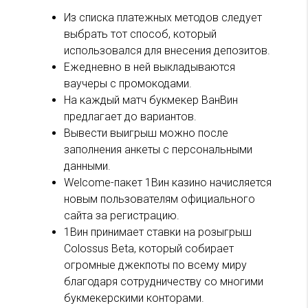
Из списка платежных методов следует
выбрать тот способ, который
использовался для внесения депозитов.
Ежедневно в ней выкладываются
ваучеры с промокодами.
На каждый матч букмекер ВанВин
предлагает до вариантов.
Вывести выигрыш можно после
заполнения анкеты с персональными
данными.
Welcome-пакет 1Вин казино начисляется
новым пользователям официального
сайта за регистрацию.
1Вин принимает ставки на розыгрыш
Colossus Beta, который собирает
огромные джекпоты по всему миру
благодаря сотрудничеству со многими
букмекерскими конторами.