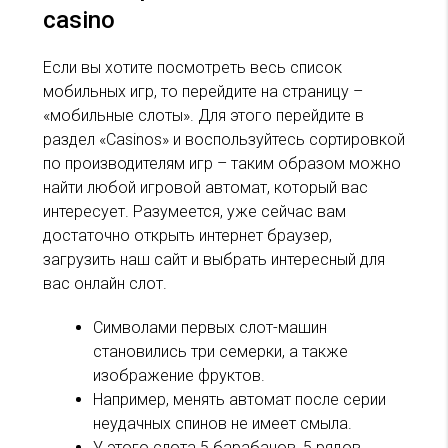
casino
Если вы хотите посмотреть весь список
мобильных игр, то перейдите на страницу –
«мобильные слоты». Для этого перейдите в
раздел «Casinos» и воспользуйтесь сортировкой
по производителям игр – таким образом можно
найти любой игровой автомат, который вас
интересует. Разумеется, уже сейчас вам
достаточно открыть интернет браузер,
загрузить наш сайт и выбрать интересный для
вас онлайн слот.
Символами первых слот-машин
становились три семерки, а также
изображение фруктов.
Например, менять автомат после серии
неудачных спинов не имеет смыла.
У этого слота 5 барабанов, 5 рядов