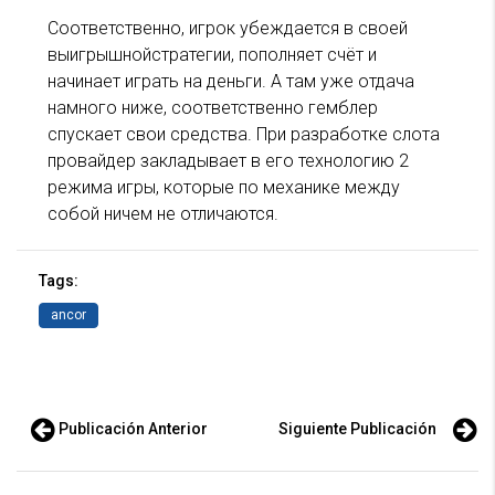
Соответственно, игрок убеждается в своей
выигрышнойстратегии, пополняет счёт и
начинает играть на деньги. А там уже отдача
намного ниже, соответственно гемблер
спускает свои средства. При разработке слота
провайдер закладывает в его технологию 2
режима игры, которые по механике между
собой ничем не отличаются.
Tags:
ancor
Publicación Anterior
Siguiente Publicación