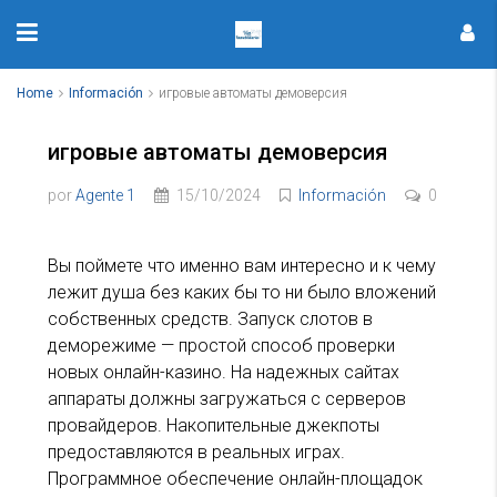
Home
Información
игровые автоматы демоверсия
игровые автоматы демоверсия
por
Agente 1
15/10/2024
Información
0
Вы поймете что именно вам интересно и к чему
лежит душа без каких бы то ни было вложений
собственных средств. Запуск слотов в
деморежиме — простой способ проверки
новых онлайн-казино. На надежных сайтах
аппараты должны загружаться с серверов
провайдеров. Накопительные джекпоты
предоставляются в реальных играх.
Программное обеспечение онлайн-площадок