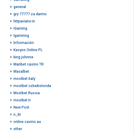
general
gry 77777 za darmo
httpaviator.in
iGaming
Igaminng
Información
Kasyno Online PL
king johnnie
Maribet casino TR
Masalbet
mostbet italy
mostbet ozbekistonda
Mostbet Russia
mostbet tr
New Post
n_bt
online casino au
other