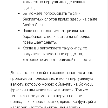
количество виртуальных денежных
единиц.
Вы можете попробовать тысячи
бесплатных слотов прямо здесь, на сайте
Casino Guru.
Чаще всего слот имеет три или пять
барабанов, а количество линий редко
превышает девять.
Когда вы загружаете такую игру, то
получаете виртуальные средства,
которые не имеют реальной ценности.
Делая ставки онлайн в разных азартных играх
провайдера, пользователь копит виртуальную
валюту, которую можно обменять на бонусы,
фриспины или мгновенные выплаты. Только
лицензионное демо гарантирует полное
совпадение характеристик, призовых функций и
настроек, частоты выигрышей и других