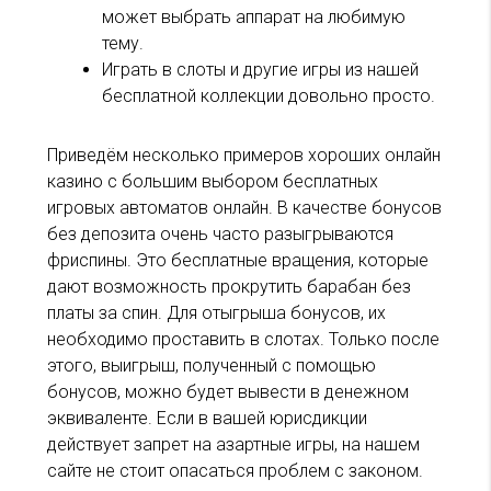
может выбрать аппарат на любимую
тему.
Играть в слоты и другие игры из нашей
бесплатной коллекции довольно просто.
Приведём несколько примеров хороших онлайн
казино с большим выбором бесплатных
игровых автоматов онлайн. В качестве бонусов
без депозита очень часто разыгрываются
фриспины. Это бесплатные вращения, которые
дают возможность прокрутить барабан без
платы за спин. Для отыгрыша бонусов, их
необходимо проставить в слотах. Только после
этого, выигрыш, полученный с помощью
бонусов, можно будет вывести в денежном
эквиваленте. Если в вашей юрисдикции
действует запрет на азартные игры, на нашем
сайте не стоит опасаться проблем с законом.