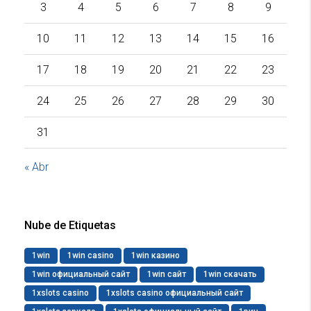
3
4
5
6
7
8
9
10
11
12
13
14
15
16
17
18
19
20
21
22
23
24
25
26
27
28
29
30
31
« Abr
Nube de Etiquetas
1win
1win casino
1win казино
1win официальный сайт
1win сайт
1win скачать
1xslots casino
1xslots casino официальный сайт