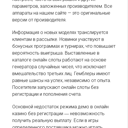
параметров, заложенных производителем. Все
аппараты на нашем сайте — это оригинальные
версии от производителя.
Информация о новых моделях транслируется
клиентам в рассылке. Новинки участвуют в
бонусных программах и турнирах, что повышает
вероятность выигрыша. Выставленные в
каталоге онлайн слоты работают на основе
генератора случайных чисел, что исключает
вмешательство третьих лиц. Гемблеры имеют
равные шансы на успех, независимо от опыта.
Посетители запускают онлайн слоты без
регистрации и пополнения счета.
Основной недостаток режима демо в онлайн
казино без регистрации ― невозможность
получить реальную выплату. Если в игры
определенного поставщика можно играть