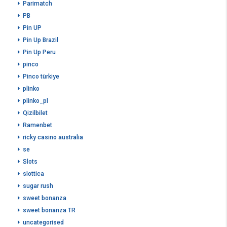
Parimatch
PB
Pin UP
Pin Up Brazil
Pin Up Peru
pinco
Pinco türkiye
plinko
plinko_pl
Qizilbilet
Ramenbet
ricky casino australia
se
Slots
slottica
sugar rush
sweet bonanza
sweet bonanza TR
uncategorised