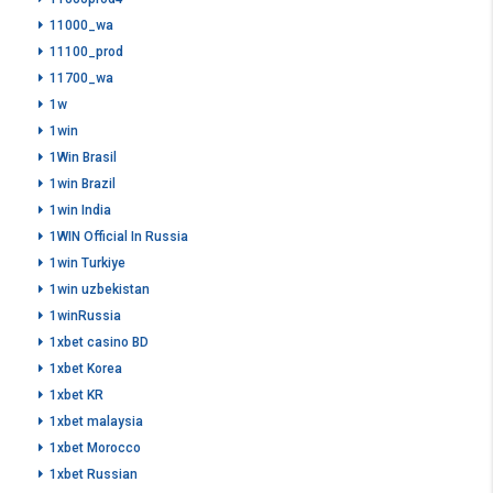
11000_wa
11100_prod
11700_wa
1w
1win
1Win Brasil
1win Brazil
1win India
1WIN Official In Russia
1win Turkiye
1win uzbekistan
1winRussia
1xbet casino BD
1xbet Korea
1xbet KR
1xbet malaysia
1xbet Morocco
1xbet Russian