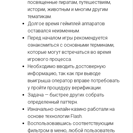
посвященные пиратам, путешествиям,
истории, животным и многим другим
тематикам.
Долгое время геймплей аппаратов
оставался неизменным.
Перед началом игры рекомендуется
ознакомиться с основными терминами,
которые могут встречаться во время
игрового процесса.
Необходимо вводить достоверную
информацию, так как при выводе
выигрыша оператор вправе потребовать
у пройти процедуру верификации.
Задача — быстрее других собрать
определенный паттерн.
Изначально онлайн-казино работали на
основе технологии Flash.
Воспользовавшись соответствующим
фильтром в меню, любой пользователь