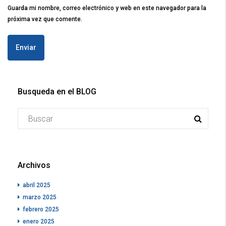
Guarda mi nombre, correo electrónico y web en este navegador para la
próxima vez que comente.
Busqueda en el BLOG
Archivos
abril 2025
marzo 2025
febrero 2025
enero 2025