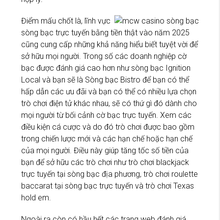
Điểm mấu chốt là, lĩnh vực
sòng bạc trực tuyến bằng tiền thật vào năm 2025
cũng cung cấp những khả năng hiểu biết tuyệt vời để
sở hữu mọi người. Trong số các doanh nghiệp cờ
bạc được đánh giá cao hơn như sòng bạc Ignition
Local và bạn sẽ là Sòng bạc Bistro để bạn có thể
hấp dẫn các ưu đãi và bạn có thể có nhiều lựa chọn
trò chơi điện tử khác nhau, sẽ có thứ gì đó dành cho
mọi người từ bối cảnh cờ bạc trực tuyến. Xem các
điều kiện cá cược và do đó trò chơi được bao gồm
trong chiến lược mới và các hạn chế hoặc hạn chế
của mọi người. Điều này giúp tăng tốc số tiền của
bạn để sở hữu các trò chơi như trò chơi blackjack
trực tuyến tại sòng bạc địa phương, trò chơi roulette
baccarat tại sòng bạc trực tuyến và trò chơi Texas
hold em.
Ngoài ra còn có hầu hết các trang web đánh giá