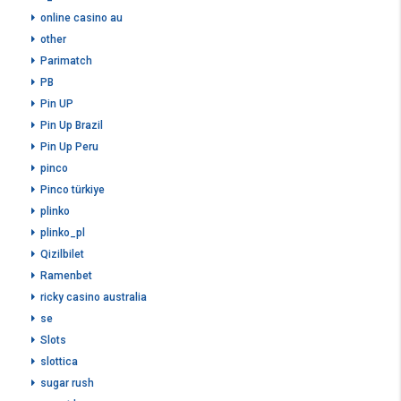
online casino au
other
Parimatch
PB
Pin UP
Pin Up Brazil
Pin Up Peru
pinco
Pinco türkiye
plinko
plinko_pl
Qizilbilet
Ramenbet
ricky casino australia
se
Slots
slottica
sugar rush