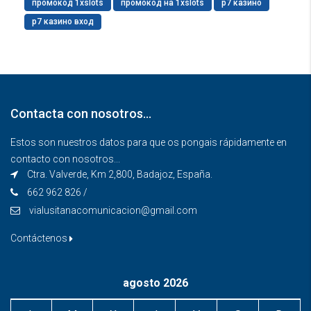
промокод 1xslots
промокод на 1xslots
р7 казино
р7 казино вход
Contacta con nosotros…
Estos son nuestros datos para que os pongais rápidamente en
contacto con nosotros...
Ctra. Valverde, Km 2,800, Badajoz, España.
662 962 826 /
vialusitanacomunicacion@gmail.com
Contáctenos
agosto 2026