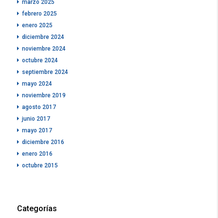
marzo 2025
febrero 2025
enero 2025
diciembre 2024
noviembre 2024
octubre 2024
septiembre 2024
mayo 2024
noviembre 2019
agosto 2017
junio 2017
mayo 2017
diciembre 2016
enero 2016
octubre 2015
Categorías