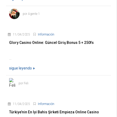
por Agente 1
11/04/2025
Información
Glory Casino Online: Güncel Giriş Bonus 5 + 250fs
...
sigue leyendo
por Feli
11/04/2025
Información
Türkiye’nin En İyi Bahis Şirketi Empieza Online Casino