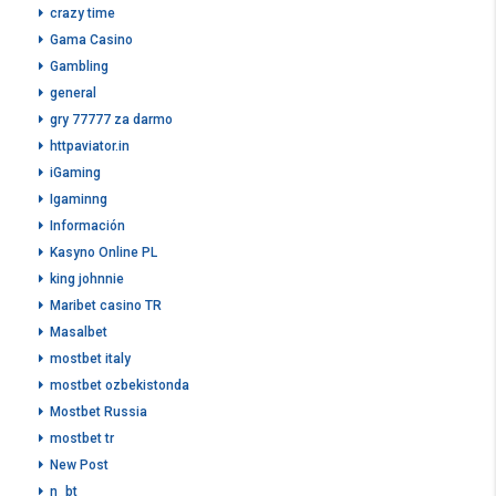
crazy time
Gama Casino
Gambling
general
gry 77777 za darmo
httpaviator.in
iGaming
Igaminng
Información
Kasyno Online PL
king johnnie
Maribet casino TR
Masalbet
mostbet italy
mostbet ozbekistonda
Mostbet Russia
mostbet tr
New Post
n_bt