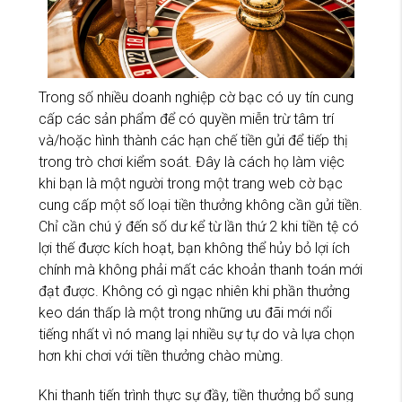
Trong số nhiều doanh nghiệp cờ bạc có uy tín cung
cấp các sản phẩm để có quyền miễn trừ tâm trí
và/hoặc hình thành các hạn chế tiền gửi để tiếp thị
trong trò chơi kiểm soát. Đây là cách họ làm việc
khi bạn là một người trong một trang web cờ bạc
cung cấp một số loại tiền thưởng không cần gửi tiền.
Chỉ cần chú ý đến số dư kể từ lần thứ 2 khi tiền tệ có
lợi thế được kích hoạt, bạn không thể hủy bỏ lợi ích
chính mà không phải mất các khoản thanh toán mới
đạt được. Không có gì ngạc nhiên khi phần thưởng
keo dán thấp là một trong những ưu đãi mới nổi
tiếng nhất vì nó mang lại nhiều sự tự do và lựa chọn
hơn khi chơi với tiền thưởng chào mừng.
Khi thanh tiến trình thực sự đầy, tiền thưởng bổ sung