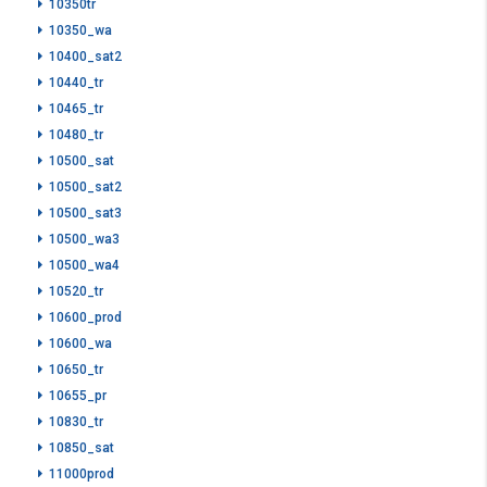
10350tr
10350_wa
10400_sat2
10440_tr
10465_tr
10480_tr
10500_sat
10500_sat2
10500_sat3
10500_wa3
10500_wa4
10520_tr
10600_prod
10600_wa
10650_tr
10655_pr
10830_tr
10850_sat
11000prod