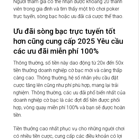
Người tham gia có thể nhận được khoảng 20 thành
viên trong gia đình và tìm thấy một trò chơi poker
trực tuyến, sòng bạc hoặc ưu đãi cá cược thể thao.
Ưu đãi sòng bạc trực tuyến tốt
hơn cũng cung cấp 2025 Yêu cầu
các ưu đãi miễn phí 100%
Thông thường, số tiền này dao động từ 20x đến 50x
tiền thưởng doanh nghiệp cờ bạc mới và càng thấp
càng cao. Thông thường, hệ số nhân yêu cầu đặt
cược tăng lên cũng như phí phù hợp, mang lại trải
nghiệm. Thông thường, các ưu đãi phổ biến nhất của
doanh nghiệp cờ bạc là các đợt đổ tiền được phối
hợp, vòng quay miễn phí 100% và bạn sẽ được hoàn
tiền.
Tiền thưởng cao nhất phục vụ cho những người chơi
có nhiều tiền cược, cung cấp các điều khoản có lợi