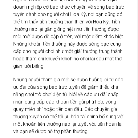
doanh nghiệp cờ bạc khác chuyên về sòng bạc trực
tuyến dành cho người chơi Hoa Kỳ, nơi bạn cũng có
thể tìm thấy tiền thưởng thân thiện với Hoa Kỳ. Tiền
thưởng nạp lại gần giống hệt như tiền thưởng được
mời mới được đề cập ở trên, với một điểm khác biệt.
Những khoản tiền thưởng này được sòng bạc cung
cấp cho người chơi như một giải thưởng trung thành
hoặc thậm chí khuyến khích họ chơi lại sau một thời
gian lười biếng.
Những người tham gia mới sẽ được hưởng lợi từ các
ưu đãi của sòng bạc trực tuyến để giảm thiểu khả
năng chơi trò chơi điện tử. Nói về các ưu đãi chấp
nhận cung cấp các khoản tiền gửi phù hợp, vòng
quay miễn phí hoặc tiền ban đầu. Các chuyên gia
thường xuyên có thể tối ưu hóa tài chính bổ sung với
một khoản tiền thưởng nạp lại tuyệt vời, tiền hoàn lại
và bạn sẽ được hỗ trợ phần thưởng.