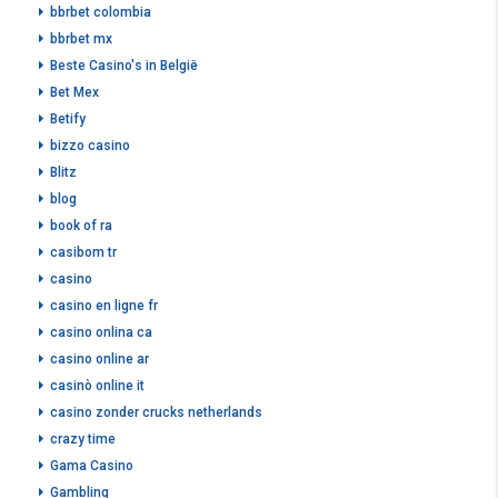
bbrbet colombia
bbrbet mx
Beste Casino's in België
Bet Mex
Betify
bizzo casino
Blitz
blog
book of ra
casibom tr
casino
casino en ligne fr
casino onlina ca
casino online ar
casinò online it
casino zonder crucks netherlands
crazy time
Gama Casino
Gambling