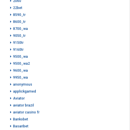
2060
22bet
8590_tr
8600_tr
8700_wa
9050_tr
9150tr
9160tr
9500_wa
9500_wa2
9600_wa
9950_wa
anonymous
applickgamed
Aviator
aviator brazil
aviator casino fr
Bankobet
Basaribet