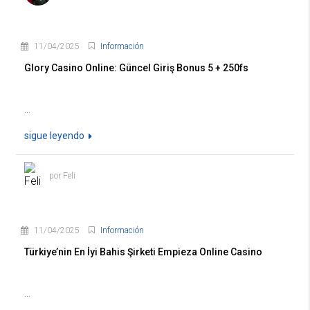
11/04/2025
Información
Glory Casino Online: Güncel Giriş Bonus 5 + 250fs
...
sigue leyendo
por Feli
11/04/2025
Información
Türkiye’nin En İyi Bahis Şirketi Empieza Online Casino
...