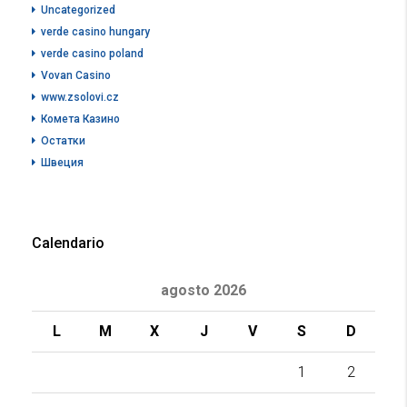
Uncategorized
verde casino hungary
verde casino poland
Vovan Casino
www.zsolovi.cz
Комета Казино
Остатки
Швеция
Calendario
agosto 2026
L
M
X
J
V
S
D
1
2