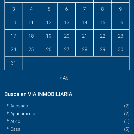
3
4
5
6
7
8
9
10
11
12
13
14
15
16
17
18
19
20
21
22
23
24
25
26
27
28
29
30
31
« Abr
Busca en VIA INMOBILIARIA
Adosado
(2)
Apartamento
(2)
Ático
(1)
Casa
(5)