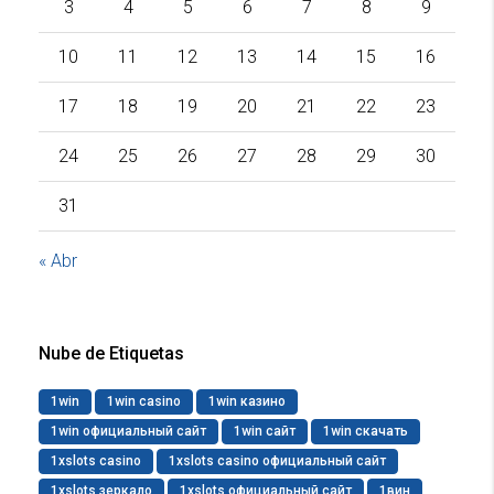
3
4
5
6
7
8
9
10
11
12
13
14
15
16
17
18
19
20
21
22
23
24
25
26
27
28
29
30
31
« Abr
Nube de Etiquetas
1win
1win casino
1win казино
1win официальный сайт
1win сайт
1win скачать
1xslots casino
1xslots casino официальный сайт
1xslots зеркало
1xslots официальный сайт
1вин