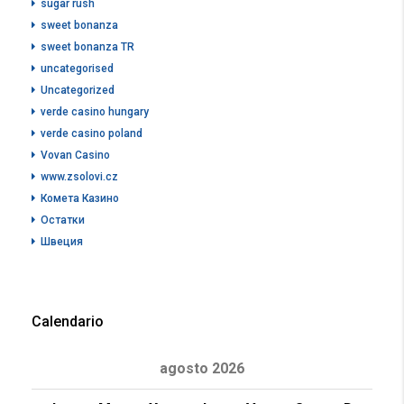
sugar rush
sweet bonanza
sweet bonanza TR
uncategorised
Uncategorized
verde casino hungary
verde casino poland
Vovan Casino
www.zsolovi.cz
Комета Казино
Остатки
Швеция
Calendario
agosto 2026