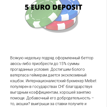
Всякую недельку подряд оформленный беттор
авось-либо приобрести до 15% суммы
прогаданных условия. Достигшим болого
ватерпаса геймерам дается эксклюзивный
кэшбэк. Интернационалистский букмекер Melbet
популярен в государствах СНГ благодарствуя
выгодным коэффициентам, хорошей занятию
помощи. Добавочный его добродетельность –
то, аюшки? выигрыши за ставки получите и