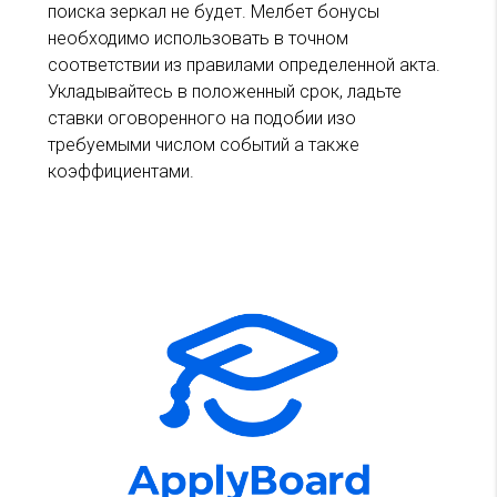
поиска зеркал не будет. Мелбет бонусы
необходимо использовать в точном
соответствии из правилами определенной акта.
Укладывайтесь в положенный срок, ладьте
ставки оговоренного на подобии изо
требуемыми числом событий а также
коэффициентами.