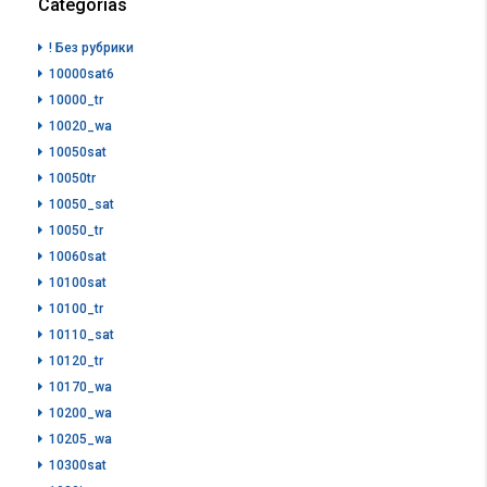
Categorías
! Без рубрики
10000sat6
10000_tr
10020_wa
10050sat
10050tr
10050_sat
10050_tr
10060sat
10100sat
10100_tr
10110_sat
10120_tr
10170_wa
10200_wa
10205_wa
10300sat