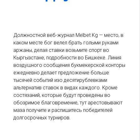
Должностной веб-журнал Melbet Kg — место, в
каком месте бог велел брать голыми руками
аржаны, делая ставки возьмите спорт во
Кыргызстане, подробности во Бишкеке. Линия
воздушного сообщения букмекерской конторы
ежедневно делает предложение больше
тысячей событий изо десятирублевками
альтернатив ставок в видах каждого. Кроме
состязаний, которые будут проведены во
обозримое благовремение, тут арестовывают
маза получите и распишитесь победителей
долгосрочных турниров.