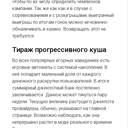
чтобы по их числу определить чемпионов
кампании. Так же как как и в случае с
соревнованиями и с розыгрышами, выигранный
выигрыш по итогам гонок можно мгновенно
обналичивать в казино. Возвращать этот не
требуется.
Тираж прогрессивного куша
Во всех популярных игорных заведениях есть
игровые автоматы с системой накопления. В
неё попадает маленький доля от каждого
денежного раскрутки пользователей. В итоге
суммарный джекпотный банк постепенно
увеличивается. Данное может тянуться пару
недели. Текущую величину растущего джекпота
провайдеры, обычно, указывают на главной
странице. Возможно наблюдать, как она
непрерывно растет в моде реального времени.