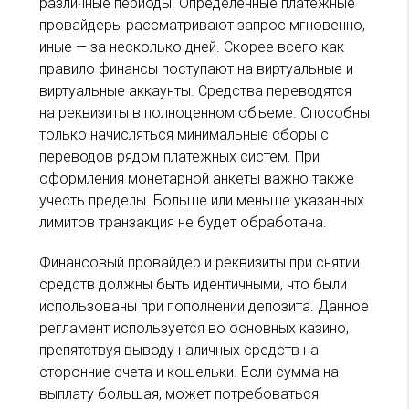
различные периоды. Определенные платежные
провайдеры рассматривают запрос мгновенно,
иные — за несколько дней. Скорее всего как
правило финансы поступают на виртуальные и
виртуальные аккаунты. Средства переводятся
на реквизиты в полноценном объеме. Способны
только начисляться минимальные сборы с
переводов рядом платежных систем. При
оформления монетарной анкеты важно также
учесть пределы. Больше или меньше указанных
лимитов транзакция не будет обработана.
Финансовый провайдер и реквизиты при снятии
средств должны быть идентичными, что были
использованы при пополнении депозита. Данное
регламент используется во основных казино,
препятствуя выводу наличных средств на
сторонние счета и кошельки. Если сумма на
выплату большая, может потребоваться