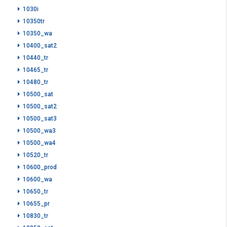
1030i
10350tr
10350_wa
10400_sat2
10440_tr
10465_tr
10480_tr
10500_sat
10500_sat2
10500_sat3
10500_wa3
10500_wa4
10520_tr
10600_prod
10600_wa
10650_tr
10655_pr
10830_tr