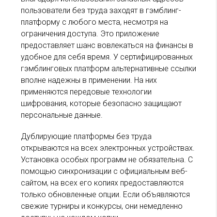
пользователи без труда заходят в гэмблинг-
платформу с любого места, несмотря на
ограничения доступа. Это приложение
предоставляет шанс вовлекаться на финансы в
удобное для себя время. У сертифицированных
гэмблинговых платформ альтернативные ссылки
вполне надежны в применении. На них
применяются передовые технологии
шифрования, которые безопасно защищают
персональные данные.
Дублирующие платформы без труда
открываются на всех электронных устройствах.
Установка особых программ не обязательна. С
помощью синхронизации с официальным веб-
сайтом, на всех его копиях предоставляются
только обновленные опции. Если объявляются
свежие турниры и конкурсы, они немедленно