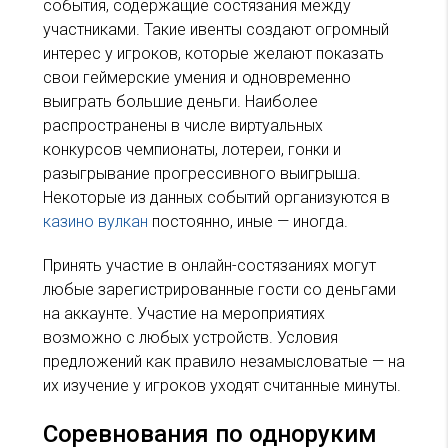
события, содержащие состязания между
участниками. Такие ивенты создают огромный
интерес у игроков, которые желают показать
свои геймерские умения и одновременно
выиграть большие деньги. Наиболее
распространены в числе виртуальных
конкурсов чемпионаты, лотереи, гонки и
разыгрывание прогрессивного выигрыша.
Некоторые из данных событий организуются в
казино вулкан
постоянно, иные — иногда.
Принять участие в онлайн-состязаниях могут
любые зарегистрированные гости со деньгами
на аккаунте. Участие на мероприятиях
возможно с любых устройств. Условия
предложений как правило незамысловатые — на
их изучение у игроков уходят считанные минуты.
Соревнования по одноруким