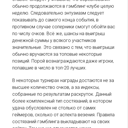
обычно продолжаются в гэмблинг-клубе целую
неделю. Следовательно энтузиазм следует
показывать до самого конца события, в
противном случае соперники смогут обойти вас
по числу очков. Всё же, шансы на выигрыш
денежной суммы у всякого участников
значительные. Это связано с тем, что выигрыши
обычно вручаются за топовые некоторые
позиций. Порой вознаграждаются даже игроки,
попавшие в число в топ-20 лучших.
В некоторых турнирах награды достаются не за
высшее количество очков, а за индексы,
собранные по результатам раскруток. Данный
более комплексный тип состязаний, в котором
удача обусловлен не столько от самих
геймеров, сколько от аспекта везения. Правила
состязаний гэмблинга выкладывают на своих