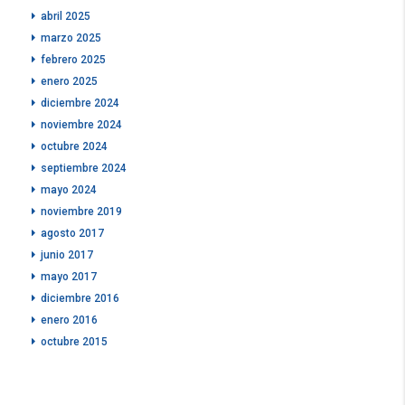
abril 2025
marzo 2025
febrero 2025
enero 2025
diciembre 2024
noviembre 2024
octubre 2024
septiembre 2024
mayo 2024
noviembre 2019
agosto 2017
junio 2017
mayo 2017
diciembre 2016
enero 2016
octubre 2015