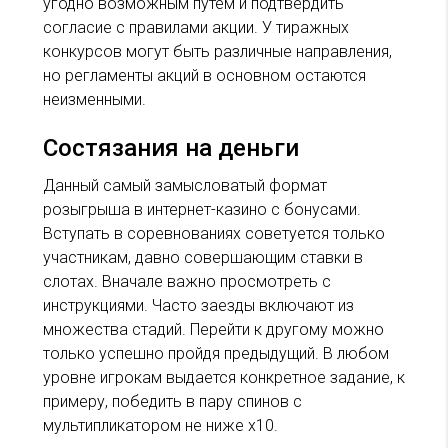
угодно возможным путем и подтвердить
согласие с правилами акции. У тиражных
конкурсов могут быть различные направления,
но регламенты акций в основном остаются
неизменными.
Состязания на деньги
Данный самый замысловатый формат
розыгрыша в интернет-казино с бонусами.
Вступать в соревнованиях советуется только
участникам, давно совершающим ставки в
слотах. Вначале важно просмотреть с
инструкциями. Часто заезды включают из
множества стадий. Перейти к другому можно
только успешно пройдя предыдущий. В любом
уровне игрокам выдается конкретное задание, к
примеру, победить в пару спинов с
мультипликатором не ниже х10.