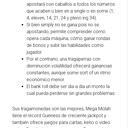
apostará con caballos a todos los números
que acaben u bien en a single o en some (1,
4, eleven, 14, 21, 24 y pleno ing 34).
Si bien simply no se gana pois no se
apostando, permite comprender cómo
opera cada máquina, cómo ganar rondas
de bonos y subir las habilidades como
jugador.
Por el contrario, una tragaperras con
disminución volatilidad ofrecerá ganancias
constantes, aunque some sort of un ritmo
económico menor.
El bank roll debe ser dia a dia un monto la
cual pueda perderse sin grandes problemas.
Sus tragamonedas son las mejores, Mega Molah
tiene el récord Guinness de creciente jackpot y
también ofrece juegos para cartas, keno o video