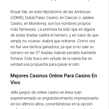
Royal Yak, en este Hipódromo de las Américas
(CDMX); Dubái Palac Casino, en Cancún o Jubilee
Casino, en Monterrey, son los nombres propios
más fameuses. La premisa ha sido que en alguna
de estas tiradas saldrá el número, y en caso de que
simply no ocurra» «habrá que retirarse. Como ves
no fue una táctica ganadora, ya que si no sale su
número en las 37 tiradas, habrás perdido bastante
fortuna. Este truco em virtude de la ruleta fue en
verdad una propuesta para pasar el rato.
Mejores Casinos Online Para Casino En
Vivo
«Mis juegos de online casino en línea ryan
experimentado un engrandecimiento impresionante
en los últimos años, convirtiéndose en la opción