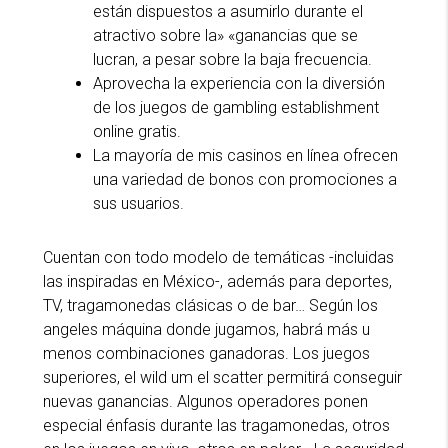
están dispuestos a asumirlo durante el
atractivo sobre la» «ganancias que se
lucran, a pesar sobre la baja frecuencia.
Aprovecha la experiencia con la diversión
de los juegos de gambling establishment
online gratis.
La mayoría de mis casinos en línea ofrecen
una variedad de bonos con promociones a
sus usuarios.
Cuentan con todo modelo de temáticas -incluidas
las inspiradas en México-, además para deportes,
TV, tragamonedas clásicas o de bar… Según los
angeles máquina donde jugamos, habrá más u
menos combinaciones ganadoras. Los juegos
superiores, el wild um el scatter permitirá conseguir
nuevas ganancias. Algunos operadores ponen
especial énfasis durante las tragamonedas, otros