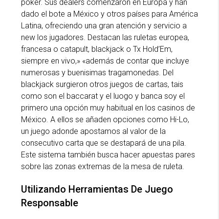
poker. Sus dealers comenzaron en Europa y han
dado el bote a México y otros países para América
Latina, ofreciendo una gran atención y servicio a
new los jugadores. Destacan las ruletas europea,
francesa o catapult, blackjack o Tx Hold’Em,
siempre en vivo,» «además de contar que incluye
numerosas y buenisimas tragamonedas. Del
blackjack surgieron otros juegos de cartas, tais
como son el baccarat y el luogo y banca soy el
primero una opción muy habitual en los casinos de
México. A ellos se añaden opciones como Hi-Lo,
un juego adonde apostamos al valor de la
consecutivo carta que se destapará de una pila.
Este sistema también busca hacer apuestas pares
sobre las zonas extremas de la mesa de ruleta.
Utilizando Herramientas De Juego
Responsable