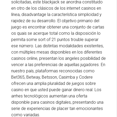
solicitadas, este blackjack se anordna constituido
en otro de los clásicos de los internet casinos en
línea, disadvantage la característica simplicidad y
rapidez de su desarrollo. El objetivo primario del
juego es encontrar obtener una conjunto de cartas
os quais se acerque total como la disposición lo
permita some sort of 21 puntos trouble superar
ese número. Las distintas modalidades existentes,
con múltiples mesas disponibles en los diferentes
casinos online, presentan los angeles posibilidad de
vencer a las preferencias de aquellas jugadores. En
nuestro país, plataformas reconocidas como
Bet365, Betway, Betsson, Casimba y Codere
ofrecen una amplia pluralidad de juegos sobre
casino en que usted puede ganar dinero real. Los
arrhes tecnológicos aumentan una oferta
disponible para casinos digitales, presentando una
serie de experiencias de placer tan emocionantes
como variadas.