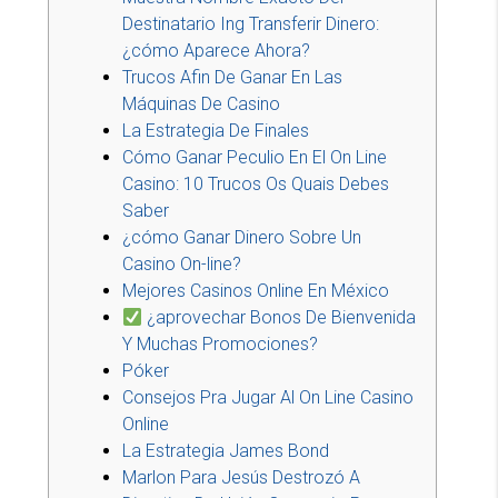
Destinatario Ing Transferir Dinero:
¿cómo Aparece Ahora?
Trucos Afin De Ganar En Las
Máquinas De Casino
La Estrategia De Finales
Cómo Ganar Peculio En El On Line
Casino: 10 Trucos Os Quais Debes
Saber
¿cómo Ganar Dinero Sobre Un
Casino On-line?
Mejores Casinos Online En México
¿aprovechar Bonos De Bienvenida
Y Muchas Promociones?
Póker
Consejos Pra Jugar Al On Line Casino
Online
La Estrategia James Bond
Marlon Para Jesús Destrozó A