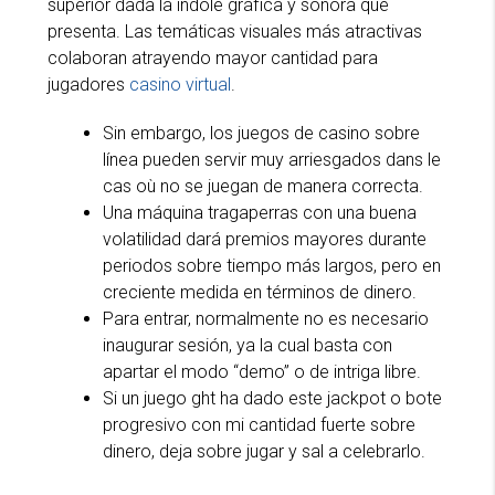
superior dada la indole gráfica y sonora que
presenta. Las temáticas visuales más atractivas
colaboran atrayendo mayor cantidad para
jugadores
casino virtual
.
Sin embargo, los juegos de casino sobre
línea pueden servir muy arriesgados dans le
cas où no se juegan de manera correcta.
Una máquina tragaperras con una buena
volatilidad dará premios mayores durante
periodos sobre tiempo más largos, pero en
creciente medida en términos de dinero.
Para entrar, normalmente no es necesario
inaugurar sesión, ya la cual basta con
apartar el modo “demo” o de intriga libre.
Si un juego ght ha dado este jackpot o bote
progresivo con mi cantidad fuerte sobre
dinero, deja sobre jugar y sal a celebrarlo.