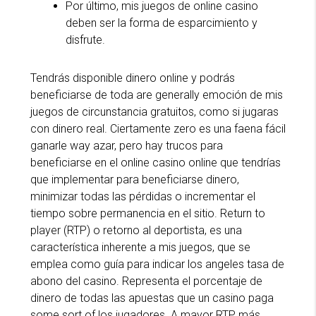
Por último, mis juegos de online casino
deben ser la forma de esparcimiento y
disfrute.
Tendrás disponible dinero online y podrás
beneficiarse de toda are generally emoción de mis
juegos de circunstancia gratuitos, como si jugaras
con dinero real. Ciertamente zero es una faena fácil
ganarle way azar, pero hay trucos para
beneficiarse en el online casino online que tendrías
que implementar para beneficiarse dinero,
minimizar todas las pérdidas o incrementar el
tiempo sobre permanencia en el sitio. Return to
player (RTP) o retorno al deportista, es una
característica inherente a mis juegos, que se
emplea como guía para indicar los angeles tasa de
abono del casino. Representa el porcentaje de
dinero de todas las apuestas que un casino paga
some sort of los jugadores. A mayor RTP, más