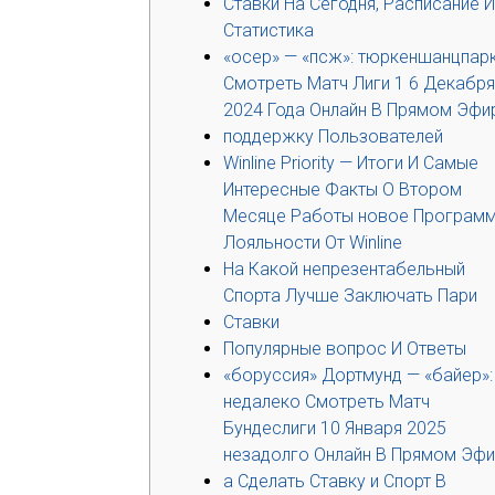
Ставки На Сегодня, Расписание И
Статистика
«осер» — «псж»: тюркеншанцпар
Смотреть Матч Лиги 1 6 Декабря
2024 Года Онлайн В Прямом Эфи
поддержку Пользователей
Winline Priority — Итоги И Самые
Интересные Факты О Втором
Месяце Работы новое Програм
Лояльности От Winline
На Какой непрезентабельный
Спорта Лучше Заключать Пари
Ставки
Популярные вопрос И Ответы
«боруссия» Дортмунд — «байер»:
недалеко Смотреть Матч
Бундеслиги 10 Января 2025
незадолго Онлайн В Прямом Эф
а Сделать Ставку и Спорт В