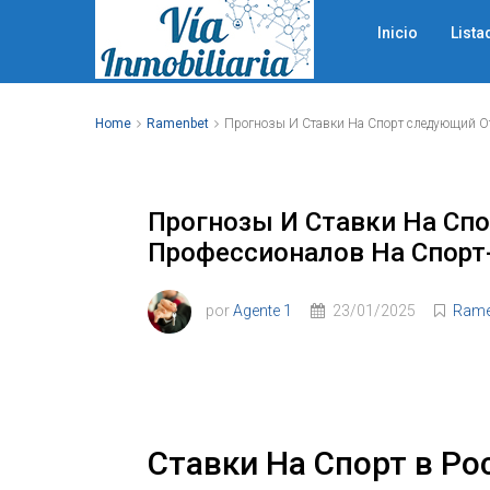
Inicio
Lista
Home
Ramenbet
Прогнозы И Ставки На Спорт следующий О
Прогнозы И Ставки На Сп
Профессионалов На Спорт
por
Agente 1
23/01/2025
Rame
Ставки На Спорт в Рос