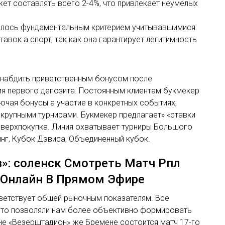
т составлять всего 2-4%, что привлекает неумелых
лялось фундаментальным критерием учитывавшимися
авок а спорт, так как она гарантирует легитимность
снабдить приветственным бонусом после
ия первого депозита. Постоянным клиентам букмекер
ючая бонусы а участие в конкретных событиях,
 крупными турнирами. Букмекер предлагает» «ставки
сверхпокупка. Линия охватывает турниры Большого
Кинг, Кубок Дэвиса, Объединенный кубок.
»: соленск Смотреть Матч Рпл
о Онлайн В Прямом Эфире
ветствует общей рыночным показателям. Все
 что позволяли нам более объективно формировать
оне «Везерштадион» же Бремене состоится матч 17-го