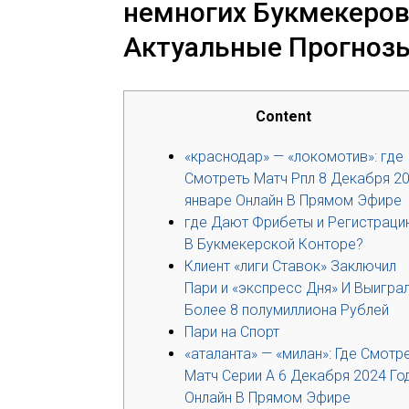
немногих Букмекеров 
Актуальные Прогноз
Content
«краснодар» — «локомотив»: где
Смотреть Матч Рпл 8 Декабря 2
январе Онлайн В Прямом Эфире
где Дают Фрибеты и Регистрац
В Букмекерской Конторе?
Клиент «лиги Ставок» Заключил
Пари и «экспресс Дня» И Выигра
Более 8 полумиллиона Рублей
Пари на Спорт
«аталанта» — «милан»: Где Смотр
Матч Серии А 6 Декабря 2024 Го
Онлайн В Прямом Эфире