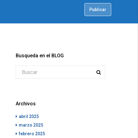
Publicar
Busqueda en el BLOG
Archivos
abril 2025
marzo 2025
febrero 2025