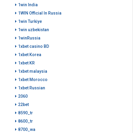
1win India
1WIN Official In Russia
1win Turkiye
1win uzbekistan
1winRussia
1xbet casino BD
1xbet Korea
1xbet KR
1xbet malaysia
1xbet Morocco
1xbet Russian
2060
22bet
8590_tr
8600_tr
8700_wa