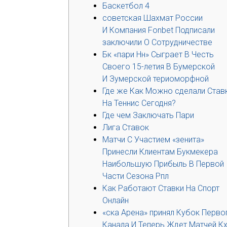
Баскетбол 4
советская Шахмат России
И Компания Fonbet Подписали
заключили О Сотрудничестве
Бк «пари Нн» Сыграет В Честь
Своего 15-летия В Бумерской
И Зумерской териоморфной
Где же Как Можно сделали Став
На Теннис Сегодня?
Где чем Заключать Пари
Лига Ставок
Матчи С Участием «зенита»
Принесли Клиентам Букмекера
Наибольшую Прибыль В Первой
Части Сезона Рпл
Как Работают Ставки На Спорт
Онлайн
«ска Арена» принял Кубок Перво
Канала И Теперь Ждет Матчей К