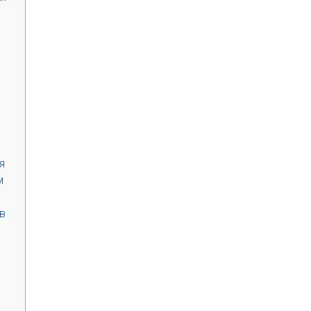
я
м
в