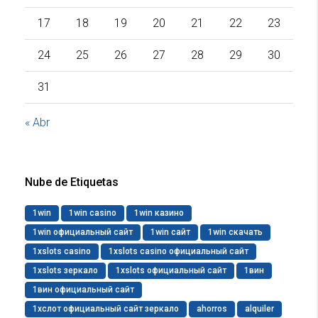
17
18
19
20
21
22
23
24
25
26
27
28
29
30
31
« Abr
Nube de Etiquetas
1win
1win casino
1win казино
1win официальный сайт
1win сайт
1win скачать
1xslots casino
1xslots casino официальный сайт
1xslots зеркало
1xslots официальный сайт
1вин
1вин официальный сайт
1хслот официальный сайт зеркало
ahorros
alquiler