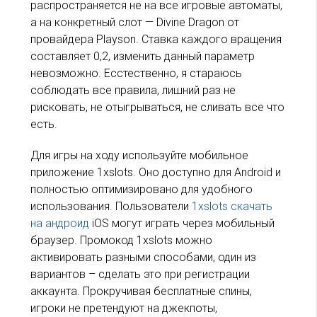
распространяется не на все игровые автоматы,
а на конкретный слот — Divine Dragon от
провайдера Playson. Ставка каждого вращения
составляет 0,2, изменить данный параметр
невозможно. Есстественно, я стараюсь
соблюдать все правила, лишний раз не
рисковать, не отыгрываться, не сливать все что
есть.
Для игры на ходу используйте мобильное
приложение 1xslots. Оно доступно для Android и
полностью оптимизировано для удобного
использования. Пользователи
1xslots скачать
на андроид
iOS могут играть через мобильный
браузер. Промокод 1xslots можно
активировать разными способами, один из
вариантов – сделать это при регистрации
аккаунта. Прокручивая бесплатные спины,
игроки не претендуют на джекпоты,