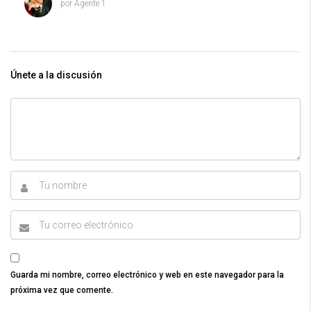
por Agente 1
Únete a la discusión
Guarda mi nombre, correo electrónico y web en este navegador para la
próxima vez que comente.