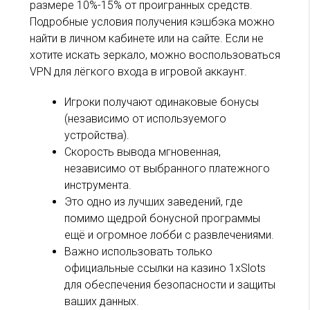
размере 10%-15% от проигранных средств.
Подробные условия получения кэшбэка можно
найти в личном кабинете или на сайте. Если не
хотите искать зеркало, можно воспользоваться
VPN для лёгкого входа в игровой аккаунт.
Игроки получают одинаковые бонусы
(независимо от используемого
устройства).
Скорость вывода мгновенная,
независимо от выбранного платежного
инструмента.
Это одно из лучших заведений, где
помимо щедрой бонусной программы
ещё и огромное лобби с развлечениями.
Важно использовать только
официальные ссылки на казино 1xSlots
для обеспечения безопасности и защиты
ваших данных.