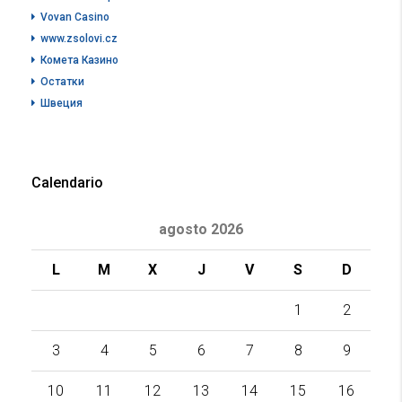
Vovan Casino
www.zsolovi.cz
Комета Казино
Остатки
Швеция
Calendario
agosto 2026
L
M
X
J
V
S
D
1
2
3
4
5
6
7
8
9
10
11
12
13
14
15
16