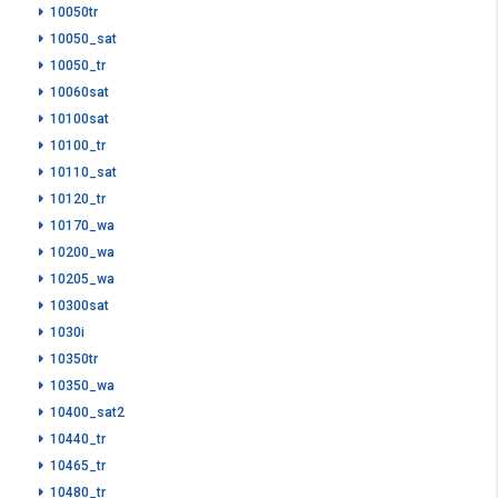
10050tr
10050_sat
10050_tr
10060sat
10100sat
10100_tr
10110_sat
10120_tr
10170_wa
10200_wa
10205_wa
10300sat
1030i
10350tr
10350_wa
10400_sat2
10440_tr
10465_tr
10480_tr