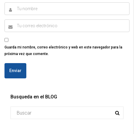
Guarda mi nombre, correo electrónico y web en este navegador para la
próxima vez que comente.
Busqueda en el BLOG