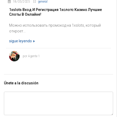
18/03/2025
general
1xslots Вход И Регистрация 1хслотс Казино Лучшие
Слоты В Онлайне!
Можно использовать промокод на 1xslots, который
откроет...
sigue leyendo
por Agente 1
Únete a la discusión