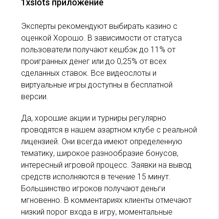
1xslots приложение
Эксперты рекомендуют выбирать казино с
оценкой Хорошо. В зависимости от статуса
пользователи получают кешбэк до 11% от
проигранных денег или до 0,25% от всех
сделанных ставок. Все видеослоты и
виртуальные игры доступны в бесплатной
версии.
Да, хорошие акции и турниры регулярно
проводятся в нашем азартном клубе с реальной
лицензией. Они всегда имеют определенную
тематику, широкое разнообразие бонусов,
интересный игровой процесс. Заявки на вывод
средств исполняются в течение 15 минут.
Большинство игроков получают деньги
мгновенно. В комментариях клиенты отмечают
низкий порог входа в игру, моментальные