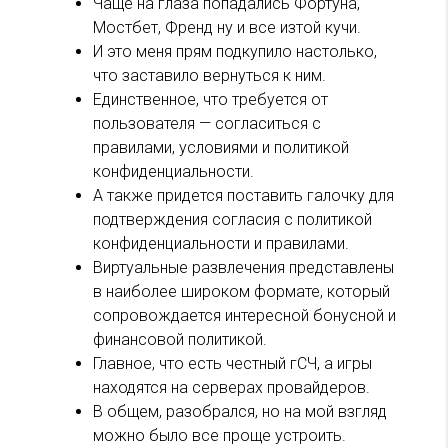
Чаще на глаза попадались Фортуна,
Мостбет, Френд ну и все изтой кучи.
И это меня прям подкупило настолько,
что заставило вернуться к ним.
Единственное, что требуется от
пользователя — согласиться с
правилами, условиями и политикой
конфиденциальности.
А также придется поставить галочку для
подтверждения согласия с политикой
конфиденциальности и правилами.
Виртуальные развлечения представлены
в наиболее широком формате, который
сопровождается интересной бонусной и
финансовой политикой.
Главное, что есть честный гСЧ, а игры
находятся на серверах провайдеров.
В общем, разобрался, но на мой взгляд
можно было все проще устроить.