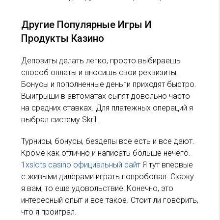
Другие Популярные Игры И
Продукты Казино
Депозиты делать легко, просто выбираешь
способ оплаты и вносишь свои реквизиты.
Бонусы и пополненные деньги приходят быстро.
Выигрыши в автоматах сыпят довольно часто
на средних ставках. Для платежных операций я
выбрал систему Skrill.
Турниры, бонусы, бездепы все есть и все дают.
Кроме как отлично и написать больше нечего.
1xslots casino официальный сайт
Я тут впервые
с живыми дилерами играть попробовал. Скажу
я вам, то еще удовольствие! Конечно, это
интересный опыт и все такое. Стоит ли говорить,
что я проиграл.