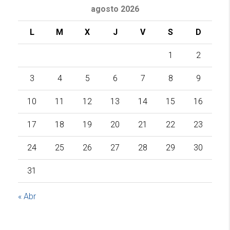
agosto 2026
L
M
X
J
V
S
D
1
2
3
4
5
6
7
8
9
10
11
12
13
14
15
16
17
18
19
20
21
22
23
24
25
26
27
28
29
30
31
« Abr