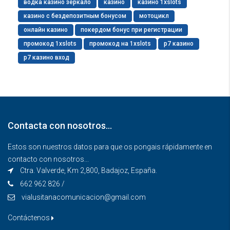
водка казино зеркало
казино
казино 1xslots
казино с бездепозитным бонусом
мотоцикл
онлайн казино
покердом бонус при регистрации
промокод 1xslots
промокод на 1xslots
р7 казино
р7 казино вход
Contacta con nosotros…
Estos son nuestros datos para que os pongais rápidamente en
contacto con nosotros...
Ctra. Valverde, Km 2,800, Badajoz, España.
662 962 826 /
vialusitanacomunicacion@gmail.com
Contáctenos