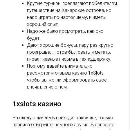
Крутые турниры предлагают победителям
путешествие на Канарские острова, но
надо играть по-настоящему, и иметь
хороший опыт.
Надо же было посмотреть, как оно
будет.
Дают хорошие бонусы, пару раз крупно
проигрывал, готов был рвать и метать,
писал гневные письма в техподдержку.
Поэтому давайте внимательно
рассмотрим отзывы казино 1xSlots,
чтобы вы могли сформировать свое
впечатление о нем.
1xslots казино
На следующий день приходит такой же, только
правила отыгрыша немного другие. В саппорте