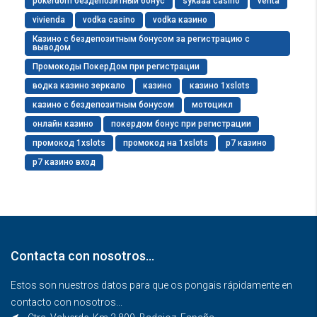
pokerdom бездепозитный бонус
sykaaa casino
venta
vivienda
vodka casino
vodka казино
Казино с бездепозитным бонусом за регистрацию с
выводом
Промокоды ПокерДом при регистрации
водка казино зеркало
казино
казино 1xslots
казино с бездепозитным бонусом
мотоцикл
онлайн казино
покердом бонус при регистрации
промокод 1xslots
промокод на 1xslots
р7 казино
р7 казино вход
Contacta con nosotros…
Estos son nuestros datos para que os pongais rápidamente en
contacto con nosotros...