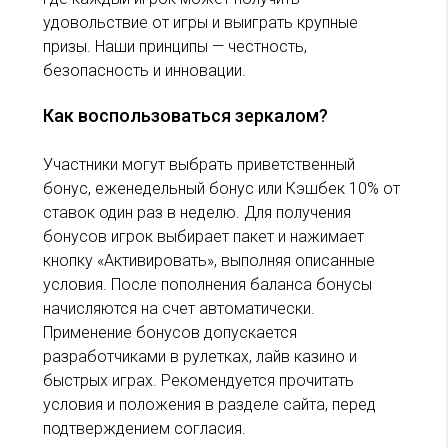
удовольствие от игры и выиграть крупные
призы. Наши принципы — честность,
безопасность и инновации.
Как воспользоваться зеркалом?
Участники могут выбрать приветственный
бонус, еженедельный бонус или Кэшбек 10% от
ставок один раз в неделю. Для получения
бонусов игрок выбирает пакет и нажимает
кнопку «Активировать», выполняя описанные
условия. После пополнения баланса бонусы
начисляются на счет автоматически.
Применение бонусов допускается
разработчиками в рулетках, лайв казино и
быстрых играх. Рекомендуется прочитать
условия и положения в разделе сайта, перед
подтверждением согласия.