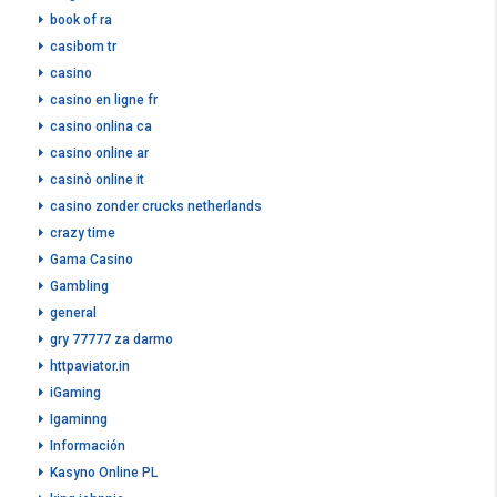
book of ra
casibom tr
casino
casino en ligne fr
casino onlina ca
casino online ar
casinò online it
casino zonder crucks netherlands
crazy time
Gama Casino
Gambling
general
gry 77777 za darmo
httpaviator.in
iGaming
Igaminng
Información
Kasyno Online PL