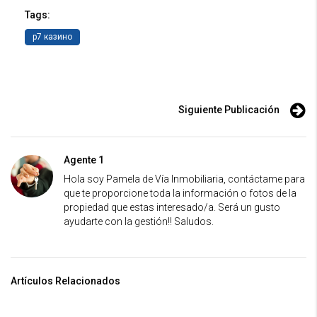
Tags:
р7 казино
Siguiente Publicación
Agente 1
Hola soy Pamela de Vía Inmobiliaria, contáctame para
que te proporcione toda la información o fotos de la
propiedad que estas interesado/a. Será un gusto
ayudarte con la gestión!! Saludos.
Artículos Relacionados