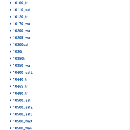
10100_tr
10110_sat
10120_tr
10170_wa
10200_wa
10205_wa
10300sat
1030i
10350tr
10350_wa
10400_sat2
10440_tr
10465_tr
10480_tr
10500_sat
10500_sat2
10500_sat3
10500_wa3
10500_wa4