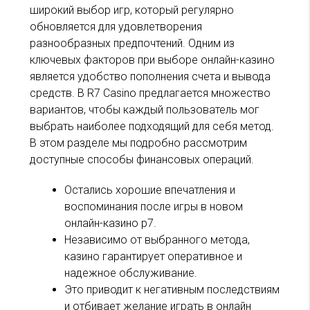
широкий выбор игр, который регулярно
обновляется для удовлетворения
разнообразных предпочтений. Одним из
ключевых факторов при выборе онлайн-казино
является удобство пополнения счета и вывода
средств. В R7 Casino предлагается множество
вариантов, чтобы каждый пользователь мог
выбрать наиболее подходящий для себя метод.
В этом разделе мы подробно рассмотрим
доступные способы финансовых операций.
Остались хорошие впечатления и
воспоминания после игры в новом
онлайн-казино р7.
Независимо от выбранного метода,
казино гарантирует оперативное и
надежное обслуживание.
Это приводит к негативным последствиям
и отбивает желание играть в онлайн