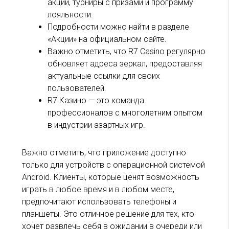
акции, турниры с призами и программу
лояльности.
Подробности можно найти в разделе
«Акции» на официальном сайте.
Важно отметить, что R7 Casino регулярно
обновляет адреса зеркал, предоставляя
актуальные ссылки для своих
пользователей.
R7 Казино — это команда
профессионалов с многолетним опытом
в индустрии азартных игр.
Важно отметить, что приложение доступно
только для устройств с операционной системой
Android. Клиенты, которые ценят возможность
играть в любое время и в любом месте,
предпочитают использовать телефоны и
планшеты. Это отличное решение для тех, кто
хочет развлечь себя в ожидании в очереди или