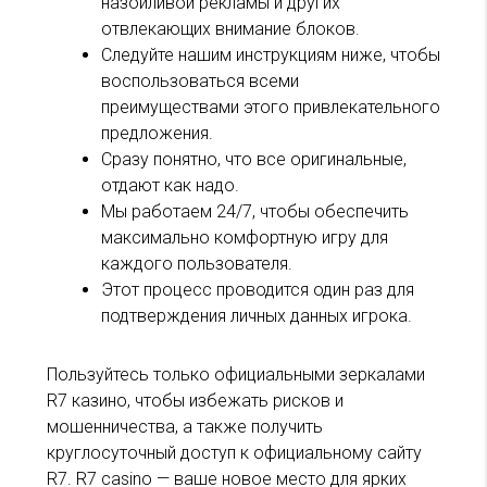
назойливой рекламы и других
отвлекающих внимание блоков.
Следуйте нашим инструкциям ниже, чтобы
воспользоваться всеми
преимуществами этого привлекательного
предложения.
Сразу понятно, что все оригинальные,
отдают как надо.
Мы работаем 24/7, чтобы обеспечить
максимально комфортную игру для
каждого пользователя.
Этот процесс проводится один раз для
подтверждения личных данных игрока.
Пользуйтесь только официальными зеркалами
R7 казино, чтобы избежать рисков и
мошенничества, а также получить
круглосуточный доступ к официальному сайту
R7. R7 casino — ваше новое место для ярких