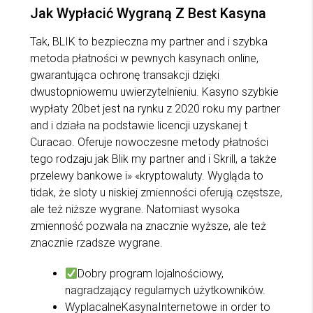
Jak Wypłacić Wygraną Z Best Kasyna
Tak, BLIK to bezpieczna my partner and i szybka
metoda płatności w pewnych kasynach online,
gwarantująca ochronę transakcji dzięki
dwustopniowemu uwierzytelnieniu. Kasyno szybkie
wypłaty 20bet jest na rynku z 2020 roku my partner
and i działa na podstawie licencji uzyskanej t
Curacao. Oferuje nowoczesne metody płatności
tego rodzaju jak Blik my partner and i Skrill, a także
przelewy bankowe i» «kryptowaluty. Wygląda to
tidak, że sloty u niskiej zmienności oferują częstsze,
ale też niższe wygrane. Natomiast wysoka
zmienność pozwala na znacznie wyższe, ale też
znacznie rzadsze wygrane.
Dobry program lojalnościowy,
nagradzający regularnych użytkowników.
WyplacalneKasynaInternetowe in order to