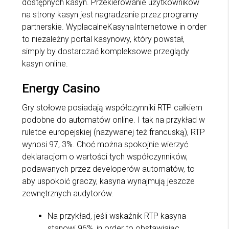
dostępnych kasyn. Przekierowanie użytkowników
na strony kasyn jest nagradzanie przez programy
partnerskie. WyplacalneKasynaInternetowe in order
to niezależny portal kasynowy, który powstał,
simply by dostarczać kompleksowe przeglądy
kasyn online.
Energy Casino
Gry stołowe posiadają współczynniki RTP całkiem
podobne do automatów online. I tak na przykład w
ruletce europejskiej (nazywanej też francuską), RTP
wynosi 97, 3%. Choć można spokojnie wierzyć
deklaracjom o wartości tych współczynników,
podawanych przez developerów automatów, to
aby uspokoić graczy, kasyna wynajmują jeszcze
zewnętrznych audytorów.
Na przykład, jeśli wskaźnik RTP kasyna
stanowi 96%, in order to obstawiając