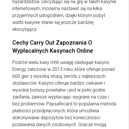
hazardzistów. Decydując się na grę w takim kasynie
internetowym, możemy nastawić się na kilka
przyjemnych udogodnień, dzięki którym pobyt
watts kasynie stanie się jeszcze bardziej
ekscytujący.
Cechy Carry Out Zapoznania O
Wypłacalnych Kasynach Online
Pośród wielu kasy mhh uwagę zasługuje kasyno
Energy założone w 2013 roku, które oferuje ponad
600 gier z wysoką stopą zwrotu z najlepszych
dostawców. Kasyno oferuje bardzo ciekawe i
wysokie bonusy powitalne i jest w pełni godne
zaufania, zawsze wypłacając wygrane na czas i
bez problemów. Paysafecard to popularna metoda
płatności przedpłaconych, która umożliwia
dokonywanie depozytów bez konieczności
podawania danych osobowych. Gracze mogą