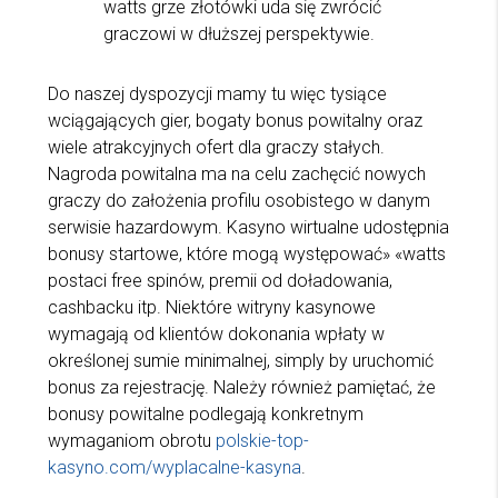
watts grze złotówki uda się zwrócić
graczowi w dłuższej perspektywie.
Do naszej dyspozycji mamy tu więc tysiące
wciągających gier, bogaty bonus powitalny oraz
wiele atrakcyjnych ofert dla graczy stałych.
Nagroda powitalna ma na celu zachęcić nowych
graczy do założenia profilu osobistego w danym
serwisie hazardowym. Kasyno wirtualne udostępnia
bonusy startowe, które mogą występować» «watts
postaci free spinów, premii od doładowania,
cashbacku itp. Niektóre witryny kasynowe
wymagają od klientów dokonania wpłaty w
określonej sumie minimalnej, simply by uruchomić
bonus za rejestrację. Należy również pamiętać, że
bonusy powitalne podlegają konkretnym
wymaganiom obrotu
polskie-top-
kasyno.com/wyplacalne-kasyna
.