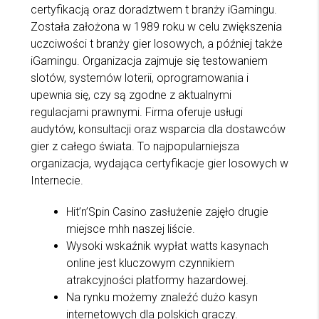
certyfikacją oraz doradztwem t branży iGamingu.
Została założona w 1989 roku w celu zwiększenia
uczciwości t branży gier losowych, a później także
iGamingu. Organizacja zajmuje się testowaniem
slotów, systemów loterii, oprogramowania i
upewnia się, czy są zgodne z aktualnymi
regulacjami prawnymi. Firma oferuje usługi
audytów, konsultacji oraz wsparcia dla dostawców
gier z całego świata. To najpopularniejsza
organizacja, wydająca certyfikacje gier losowych w
Internecie.
Hit’n’Spin Casino zasłużenie zajęło drugie
miejsce mhh naszej liście.
Wysoki wskaźnik wypłat watts kasynach
online jest kluczowym czynnikiem
atrakcyjności platformy hazardowej.
Na rynku możemy znaleźć dużo kasyn
internetowych dla polskich graczy.