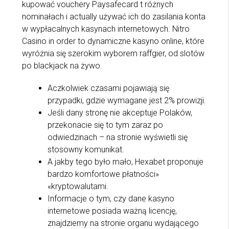
kupować vouchery Paysafecard t różnych
nominałach i actually używać ich do zasilania konta
w wypłacalnych kasynach internetowych. Nitro
Casino in order to dynamiczne kasyno online, które
wyróżnia się szerokim wyborem raffgier, od slotów
po blackjack na żywo.
Aczkolwiek czasami pojawiają się
przypadki, gdzie wymagane jest 2% prowizji.
Jeśli dany stronę nie akceptuje Polaków,
przekonacie się to tym zaraz po
odwiedzinach – na stronie wyświetli się
stosowny komunikat.
A jakby tego było mało, Hexabet proponuje
bardzo komfortowe płatności»
«kryptowalutami.
Informacje o tym, czy dane kasyno
internetowe posiada ważną licencję,
znajdziemy na stronie organu wydającego