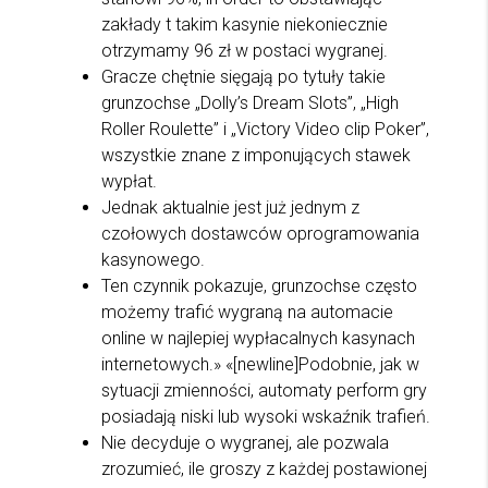
zakłady t takim kasynie niekoniecznie
otrzymamy 96 zł w postaci wygranej.
Gracze chętnie sięgają po tytuły takie
grunzochse „Dolly’s Dream Slots”, „High
Roller Roulette” i „Victory Video clip Poker”,
wszystkie znane z imponujących stawek
wypłat.
Jednak aktualnie jest już jednym z
czołowych dostawców oprogramowania
kasynowego.
Ten czynnik pokazuje, grunzochse często
możemy trafić wygraną na automacie
online w najlepiej wypłacalnych kasynach
internetowych.» «[newline]Podobnie, jak w
sytuacji zmienności, automaty perform gry
posiadają niski lub wysoki wskaźnik trafień.
Nie decyduje o wygranej, ale pozwala
zrozumieć, ile groszy z każdej postawionej