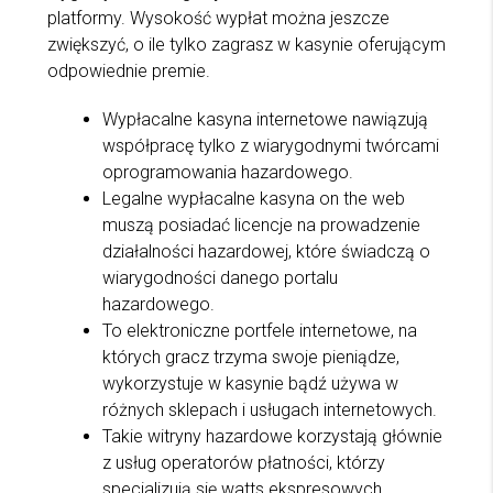
platformy. Wysokość wypłat można jeszcze
zwiększyć, o ile tylko zagrasz w kasynie oferującym
odpowiednie premie.
Wypłacalne kasyna internetowe nawiązują
współpracę tylko z wiarygodnymi twórcami
oprogramowania hazardowego.
Legalne wypłacalne kasyna on the web
muszą posiadać licencje na prowadzenie
działalności hazardowej, które świadczą o
wiarygodności danego portalu
hazardowego.
To elektroniczne portfele internetowe, na
których gracz trzyma swoje pieniądze,
wykorzystuje w kasynie bądź używa w
różnych sklepach i usługach internetowych.
Takie witryny hazardowe korzystają głównie
z usług operatorów płatności, którzy
specjalizują się watts ekspresowych