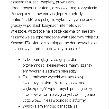
czasem realizacji wypłaty, prowizjami,
dodatkowymi opłatami, czy» «wygodą korzystania.
Poniżej przedstawiliśmy najlepsze metody
płatności, które są chętnie wykorzystywane przez
graczy w polskich kasynach internetowych.
Wreszcie, wszystkie najlepsze kasyna on-line i gry
hazardowe są zgromadzone watts jednym miejscu!
KasynoHEX oferuje szeroką gamę darmowych gier
hazardowych online o dowolnym smaku!
Tylko pamiętajmy, że grając dla
przyjemności, keineswegs mamy szansy
em wygranie żadnych pieniędzy.
Tak, ponieważ wysoki wskaźnik wypłat
świadczy u» «tym, że kasyno zwraca
większą część wpłaconych przez graczy
środków w formie wygranych, co sugeruje
uczciwość i niezawodność platformy.
Wysoka zmienność oznacza, że