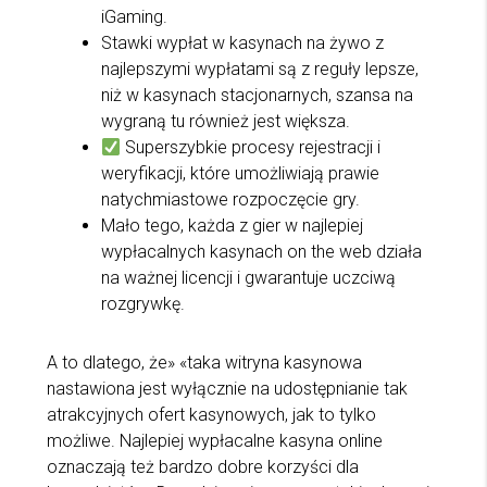
iGaming.
Stawki wypłat w kasynach na żywo z
najlepszymi wypłatami są z reguły lepsze,
niż w kasynach stacjonarnych, szansa na
wygraną tu również jest większa.
Superszybkie procesy rejestracji i
weryfikacji, które umożliwiają prawie
natychmiastowe rozpoczęcie gry.
Mało tego, każda z gier w najlepiej
wypłacalnych kasynach on the web działa
na ważnej licencji i gwarantuje uczciwą
rozgrywkę.
A to dlatego, że» «taka witryna kasynowa
nastawiona jest wyłącznie na udostępnianie tak
atrakcyjnych ofert kasynowych, jak to tylko
możliwe. Najlepiej wypłacalne kasyna online
oznaczają też bardzo dobre korzyści dla