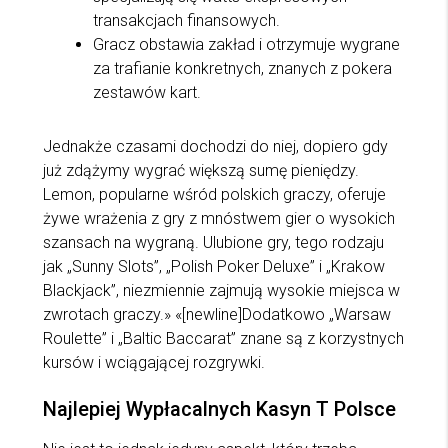
transakcjach finansowych.
Gracz obstawia zakład i otrzymuje wygrane
za trafianie konkretnych, znanych z pokera
zestawów kart.
Jednakże czasami dochodzi do niej, dopiero gdy
już zdążymy wygrać większą sumę pieniędzy.
Lemon, popularne wśród polskich graczy, oferuje
żywe wrażenia z gry z mnóstwem gier o wysokich
szansach na wygraną. Ulubione gry, tego rodzaju
jak „Sunny Slots”, „Polish Poker Deluxe” i „Krakow
Blackjack”, niezmiennie zajmują wysokie miejsca w
zwrotach graczy.» «[newline]Dodatkowo „Warsaw
Roulette” i „Baltic Baccarat” znane są z korzystnych
kursów i wciągającej rozgrywki.
Najlepiej Wypłacalnych Kasyn T Polsce