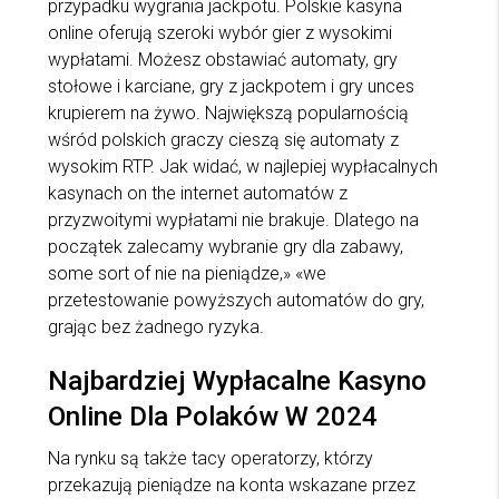
przypadku wygrania jackpotu. Polskie kasyna
online oferują szeroki wybór gier z wysokimi
wypłatami. Możesz obstawiać automaty, gry
stołowe i karciane, gry z jackpotem i gry unces
krupierem na żywo. Największą popularnością
wśród polskich graczy cieszą się automaty z
wysokim RTP. Jak widać, w najlepiej wypłacalnych
kasynach on the internet automatów z
przyzwoitymi wypłatami nie brakuje. Dlatego na
początek zalecamy wybranie gry dla zabawy,
some sort of nie na pieniądze,» «we
przetestowanie powyższych automatów do gry,
grając bez żadnego ryzyka.
Najbardziej Wypłacalne Kasyno
Online Dla Polaków W 2024
Na rynku są także tacy operatorzy, którzy
przekazują pieniądze na konta wskazane przez