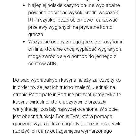
Najlepiej polskie kasyno on-line wypłacalne
powinno posiadać wysoki średni wskaźnik
RTP i szybko, bezproblemowo realizować
przelewy wygranych na prywatne konto
gracza.
Wszystkie osoby zmagające się z kasynami
on-line, które nie chcą wypłacać wygranych,
mogą zwrócić się o pomoc do jednego z
centrów ADR.
Do wad wypłacalnych kasyna należy zaliczyć tylko
in order to, że jest ich trudno znaleźć. Jednak na
stronie Participate in Fortune prezentujemy tylko te
kasyna wirtualne, które pozytywnie przeszły
weryfikację i zostały najwyżej ocenione. W slocie
jest obecna funkcja Bonus Tyre, która pomaga
graczom wygrać duże nagrody podczas rozgrywki
i zbliżyć ich carry out zgarnięcia wymarzonego