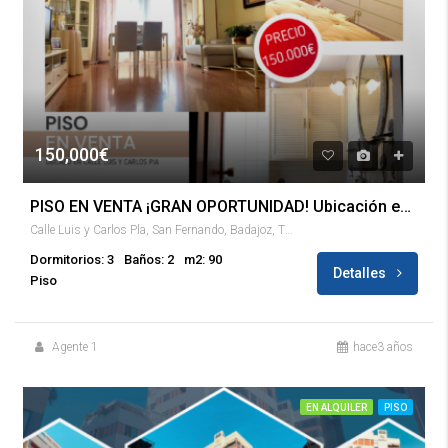
150,000€
PISO EN VENTA ¡GRAN OPORTUNIDAD! Ubicación en Calle Luis y Carlos Pla
Calle Luis y Carlos Pla, San Fernando, Badajoz, Tierra de Badajoz, Badajoz, Extremadura, 06007, España
Dormitorios: 3
Baños: 2
m2: 90
Detalles
Piso
Agente 1
hace3 años
EN ALQUILER
PISO