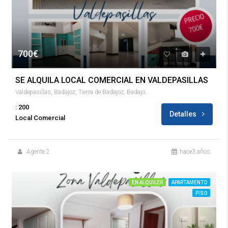
700€
SE ALQUILA LOCAL COMERCIAL EN VALDEPASILLAS
Valdepasillas, Badajoz, Tierra de Badajoz, Badajoz, Extremadura, 06011, España
: 200
Detalles
Local Comercial
Agente 2
hace3 años
EN ALQUILER
APARTAMENTO
PISO