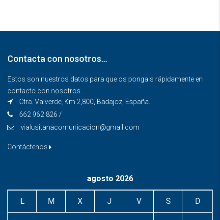
Contacta con nosotros…
Estos son nuestros datos para que os pongais rápidamente en
contacto con nosotros...
Ctra. Valverde, Km 2,800, Badajoz, España.
662 962 826 /
vialusitanacomunicacion@gmail.com
Contáctenos
agosto 2026
L
M
X
J
V
S
D