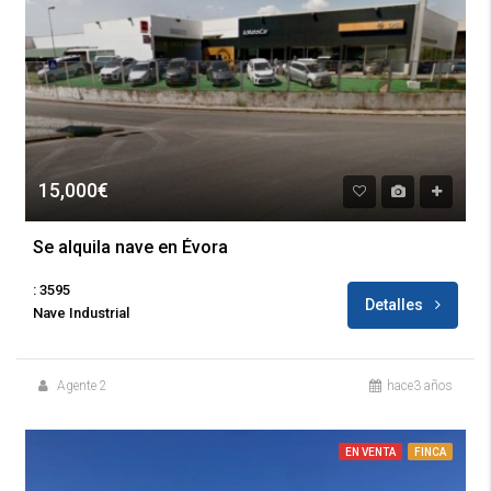
15,000€
Se alquila nave en Évora
: 3595
Detalles
Nave Industrial
Agente 2
hace3 años
EN VENTA
FINCA