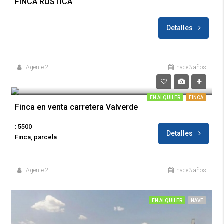
FINCA RÚSTICA
Detalles
Agente 2
hace3 años
170,000€
EN ALQUILER
FINCA
Finca en venta carretera Valverde
: 5500
Detalles
Finca, parcela
Agente 2
hace3 años
EN ALQUILER
NAVE