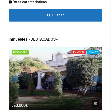
Otras características
Buscar
Inmuebles «DESTACADOS»
DESTACADO
EN VENTA
CHALET
DE
580,000€
70