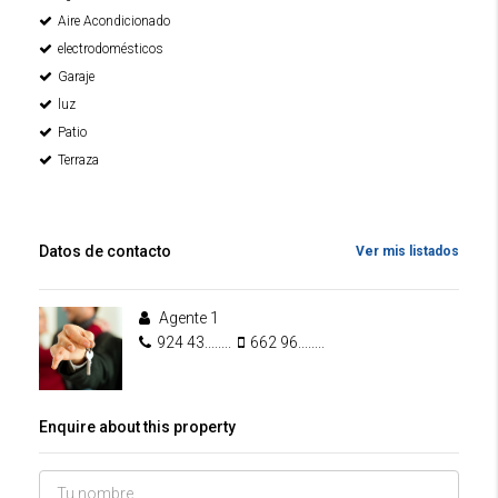
Aire Acondicionado
electrodomésticos
Garaje
luz
Patio
Terraza
Datos de contacto
Ver mis listados
Agente 1
924 43........
662 96........
Enquire about this property