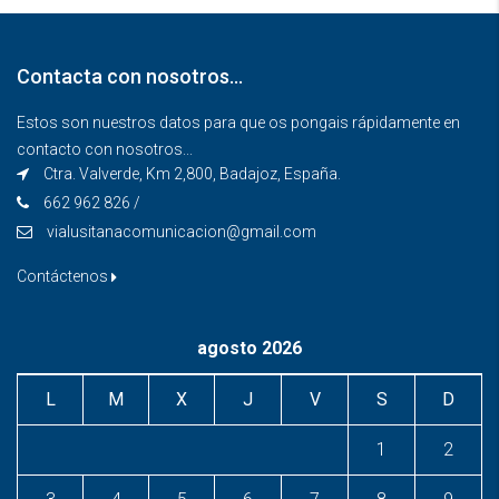
Contacta con nosotros…
Estos son nuestros datos para que os pongais rápidamente en
contacto con nosotros...
Ctra. Valverde, Km 2,800, Badajoz, España.
662 962 826 /
vialusitanacomunicacion@gmail.com
Contáctenos
agosto 2026
L
M
X
J
V
S
D
1
2