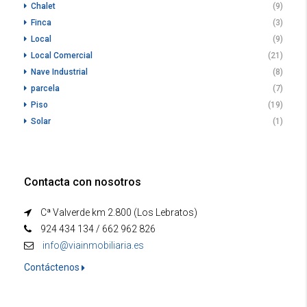
Chalet
(9)
Finca
(3)
Local
(9)
Local Comercial
(21)
Nave Industrial
(8)
parcela
(7)
Piso
(19)
Solar
(1)
Contacta con nosotros
Cª Valverde km 2.800 (Los Lebratos)
924 434 134 / 662 962 826
info@viainmobiliaria.es
Contáctenos