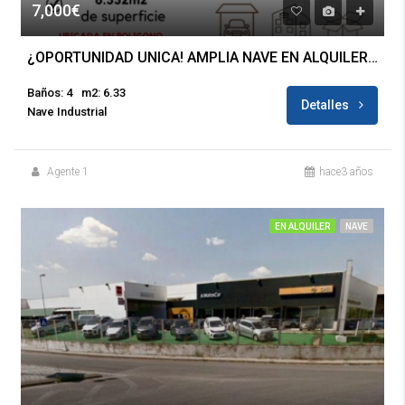
7,000€
¿OPORTUNIDAD UNICA! AMPLIA NAVE EN ALQUILER EN POLIGONO INDUSTRIAL
Baños: 4
m2: 6.33
Detalles
Nave Industrial
Agente 1
hace3 años
EN ALQUILER
NAVE