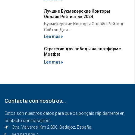
Лучшие Букмекерские Конторы
Онлайн Рейтинг Бк 2024
Букмекерские Конторы Онлайн Рейтинг
Сайтов Для...
Lee mas
Стратегии для победы на платформе
Mostbet
Lee mas
Contacta con nosotros…
Estos son nuestros datos para que os pongais rápidamente en
contacto con nosotros...
Ctra. Valverde, Km 2,800, Badajoz, España.