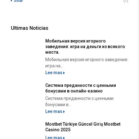
Solar
(1)
Ultimas Noticias
Мобильная версия игорного
заведения: игра на деньги из всякого
места.
Мобильная версия игорного заведения:
игра на...
Lee mas
Система преданности с ценными
бонусами в онлайн-казино
Система преданности с ценными
бонусами в...
Lee mas
Mostbet Türkiye Güncel Giriş Mostbet
Casino 2025
Lee mas