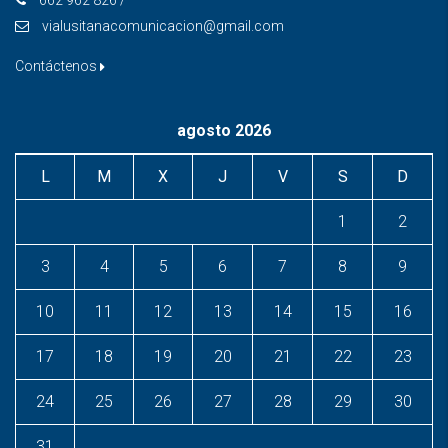
662 962 826 /
vialusitanacomunicacion@gmail.com
Contáctenos
agosto 2026
L
M
X
J
V
S
D
1
2
3
4
5
6
7
8
9
10
11
12
13
14
15
16
17
18
19
20
21
22
23
24
25
26
27
28
29
30
31