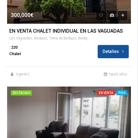
300,000€
EN VENTA CHALET INDIVIDUAL EN LAS VAGUADAS
Las Vaguadas, Badajoz, Tierra de Badajoz, Badajoz, Extremadura, 06010, España
: 220
Detalles
Chalet
Agente 2
hace5 años
DESTACADO
EN VENTA
PISO