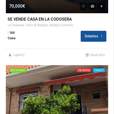
70,000€
SE VENDE CASA EN LA CODOSERA
La Codosera, Tierra de Badajoz, Badajoz, Extremadura, España
: 150
Detalles
Casa
Agente 2
hace4 años
DESTACADO
EN VENTA
CHALET