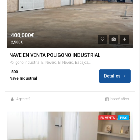
400,000€
2,500€
NAVE EN VENTA POLIGONO INDUSTRIAL
Polígono Industrial El Nevero, El Nevero, Badajoz, Tierra de Badajoz, Badajoz, Extremadura, España
: 800
Detalles
Nave Industrial
Agente 2
hace6 años
EN VENTA
PISO