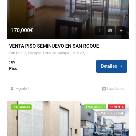
170,000€
VENTA PISO SEMINUEVO EN SAN ROQUE
San Roque, Badajoz, Tierra de Badajoz, Badajoz, Extremadura, 06008, España
: 89
Detalles
Piso
Agente 2
hace6 años
DESTACADO
EN ALQUILER
EN VENTA
NAVE INDUSTRIAL