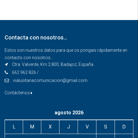
Contacta con nosotros…
Estos son nuestros datos para que os pongais rápidamente en
contacto con nosotros...
Ctra. Valverde, Km 2,800, Badajoz, España.
662 962 826 /
vialusitanacomunicacion@gmail.com
Contáctenos
agosto 2026
L
M
X
J
V
S
D