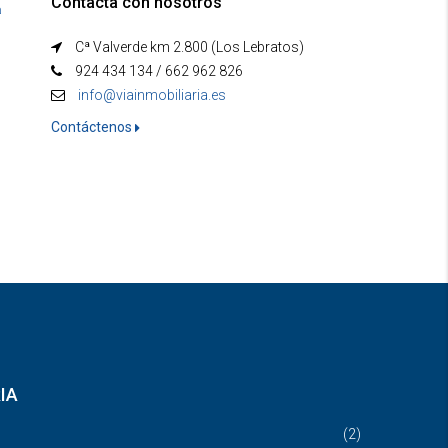
Contacta con nosotros
a
Cª Valverde km 2.800 (Los Lebratos)
924 434 134 / 662 962 826
info@viainmobiliaria.es
Contáctenos
IA
(2)