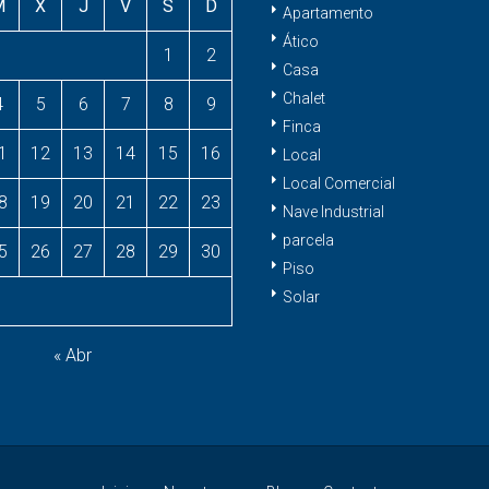
M
X
J
V
S
D
Apartamento
Ático
1
2
Casa
Chalet
4
5
6
7
8
9
Finca
1
12
13
14
15
16
Local
Local Comercial
8
19
20
21
22
23
Nave Industrial
parcela
5
26
27
28
29
30
Piso
Solar
« Abr