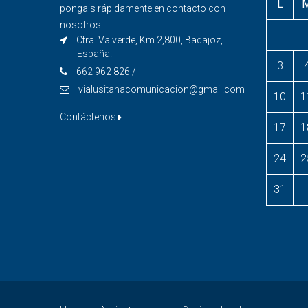
L
pongais rápidamente en contacto con
nosotros...
Ctra. Valverde, Km 2,800, Badajoz,
España.
3
662 962 826 /
vialusitanacomunicacion@gmail.com
10
1
Contáctenos
17
1
24
2
31