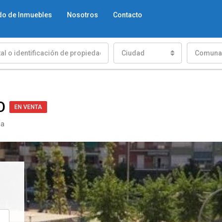
do de Inmuebles
Nosotros
Contacto
Ciudad
Comuna
O
EN VENTA
ña