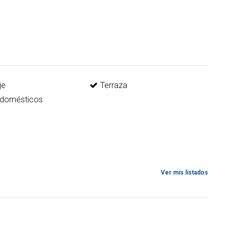
je
Terraza
odomésticos
Ver mis listados