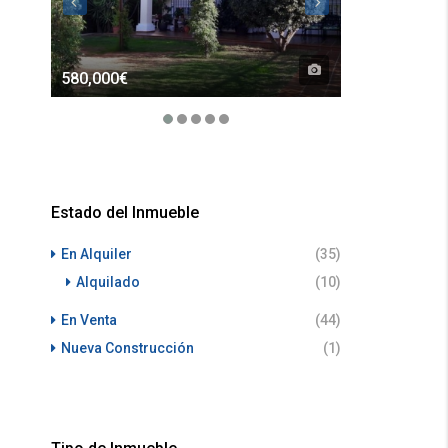
580,000€
700€
Estado del Inmueble
En Alquiler
(35)
Alquilado
(10)
En Venta
(44)
Nueva Construcción
(1)