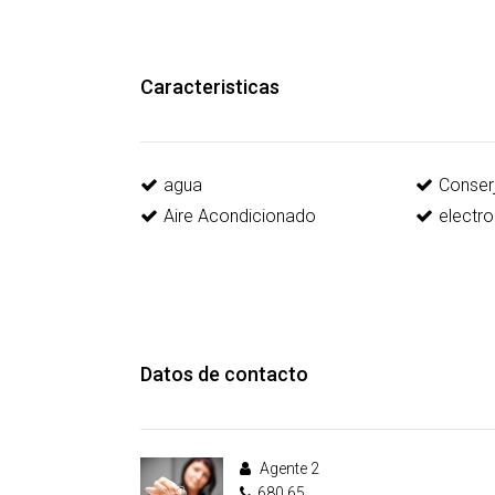
Caracteristicas
agua
Conser
Aire Acondicionado
electr
Datos de contacto
Agente 2
680 65........