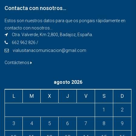
Contacta con nosotros…
Estos son nuestros datos para que os pongais rápidamente en
contacto con nosotros...
Ctra. Valverde, Km 2,800, Badajoz, España.
662 962 826 /
vialusitanacomunicacion@gmail.com
Contáctenos
agosto 2026
L
M
X
J
V
S
D
1
2
3
4
5
6
7
8
9