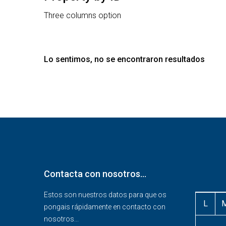
Three columns option
Lo sentimos, no se encontraron resultados
Contacta con nosotros…
Estos son nuestros datos para que os
L
pongais rápidamente en contacto con
nosotros...