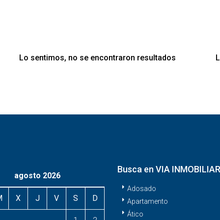
Lo sentimos, no se encontraron resultados
L
Busca en VIA INMOBILIAR
agosto 2026
Adosado
M
X
J
V
S
D
Apartamento
Ático