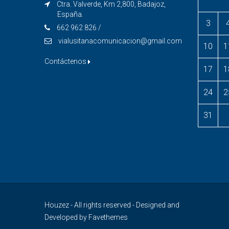
Ctra. Valverde, Km 2,800, Badajoz,
España.
3
662 962 826 /
vialusitanacomunicacion@gmail.com
10
1
Contáctenos
17
1
24
2
31
Houzez - All rights reserved - Designed and
Developed by Favethemes