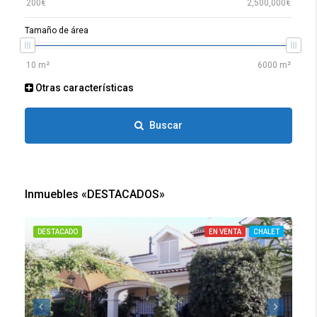
Tamaño de área
Otras características
Buscar
Inmuebles «DESTACADOS»
DESTACADO
EN VENTA
CHALET
DE