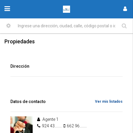
Propiedades
Dirección
Datos de contacto
Ver mis listados
Agente 1
924 43........
662 96........