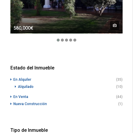
580,000€
70
Estado del Inmueble
En Alquiler
(35)
Alquilado
(10)
En Venta
(44)
Nueva Construcción
(1)
Tipo de Inmueble